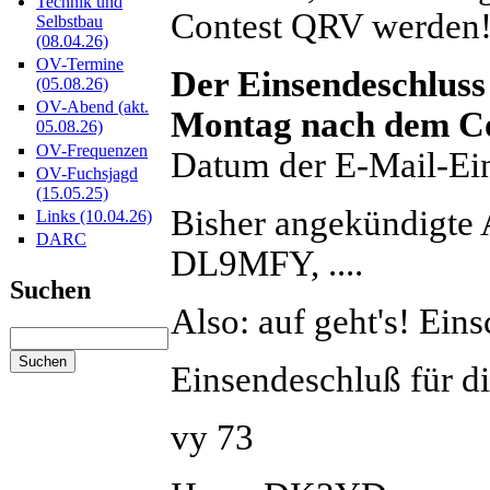
Technik und
Contest QRV werden
Selbstbau
(08.04.26)
OV-Termine
Der Einsendeschluss 
(05.08.26)
OV-Abend (akt.
Montag nach dem C
05.08.26)
OV-Frequenzen
Datum der E-Mail-Ei
OV-Fuchsjagd
(15.05.25)
Bisher angekündigt
Links (10.04.26)
DARC
DL9MFY, ....
Suchen
Also: auf geht's! Ein
Einsendeschluß für di
vy 73