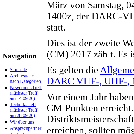
März von Samstag, 04
1400z, der DARC-V
statt.
Dies ist der zweite W
(CM) 2017 zählt. Es 
Navigation
Es gelten die
Allgeme
Startseite
Archivsuche
DARC VHF-, UHF-, M
nach Kategorien
Newcomer-Treff
(nächster Treff
Vor einem Jahr habe
am 14.09.26)
Technik-Treff
CM-Punkten erreicht.
(nächster Treff
am 28.09.26)
Distriktsmeisterschaf
Wir über uns
erreichen, sollten mö
Ansprechpartner