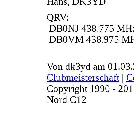
Hans, DK3YD
QRV:
DB0NJ 438.775 MH
DB0VM 438.975 M
Von dk3yd am 01.03.
Clubmeisterschaft
|
C
Copyright 1990 - 20
Nord C12