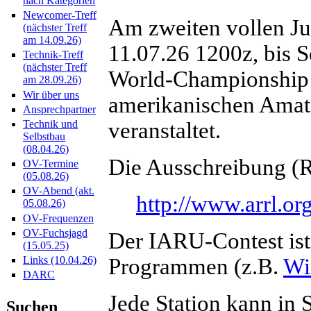
nach Kategorien
Newcomer-Treff
Am zweiten vollen Ju
(nächster Treff
am 14.09.26)
11.07.26 1200z, bis 
Technik-Treff
(nächster Treff
World-Championship s
am 28.09.26)
Wir über uns
amerikanischen Ama
Ansprechpartner
veranstaltet.
Technik und
Selbstbau
(08.04.26)
Die Ausschreibung (Ru
OV-Termine
(05.08.26)
OV-Abend (akt.
http://www.arrl.or
05.08.26)
OV-Frequenzen
OV-Fuchsjagd
Der IARU-Contest ist 
(15.05.25)
Programmen (z.B.
Wi
Links (10.04.26)
DARC
Jede Station kann in
Suchen