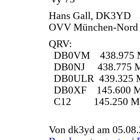
Hans Gall, DK3YD
OVV München-Nord
QRV:
DB0VM 438.975 MH
DB0NJ 438.775 
DB0ULR 439.325 MH
DB0XF 145.600 
C12 145.250 M
Von dk3yd am 05.08.