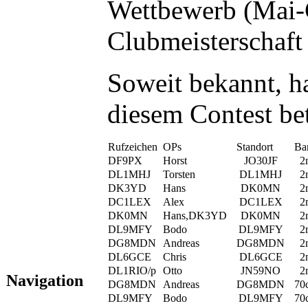
Wettbewerb (Mai-Co
Clubmeisterschaft 
Soweit bekannt, 
diesem Contest bet
Rufzeichen
OPs
Standort
Ba
DF9PX
Horst
JO30JF
2
DL1MHJ
Torsten
DL1MHJ
2
DK3YD
Hans
DK0MN
2
DC1LEX
Alex
DC1LEX
2
DK0MN
Hans,DK3YD
DK0MN
2
DL9MFY
Bodo
DL9MFY
2
DG8MDN
Andreas
DG8MDN
2
DL6GCE
Chris
DL6GCE
2
DL1RIO/p
Otto
JN59NO
2
Navigation
DG8MDN
Andreas
DG8MDN
70
DL9MFY
Bodo
DL9MFY
70