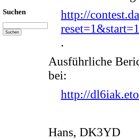
http://contest.d
Suchen
reset=1&start
.
Ausführliche Beri
bei:
http://dl6iak.e
Hans, DK3YD