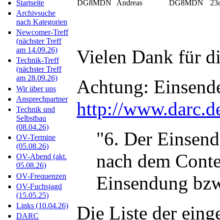
DG8MDN
Andreas
DG8MDN
23
Startseite
Archivsuche
nach Kategorien
Newcomer-Treff
(nächster Treff
am 14.09.26)
Vielen Dank für di
Technik-Treff
(nächster Treff
am 28.09.26)
Achtung: Einsende
Wir über uns
Ansprechpartner
http://www.darc.d
Technik und
Selbstbau
(08.04.26)
"6. Der Einsend
OV-Termine
(05.08.26)
nach dem Conte
OV-Abend (akt.
05.08.26)
OV-Frequenzen
Einsendung bzw.
OV-Fuchsjagd
(15.05.25)
Links (10.04.26)
Die Liste der eing
DARC