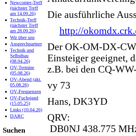
Newcomer-Treff
(nächster Treff
Die ausführliche Auss
am 14.09.26)
Technik-Treff
(nächster Treff
http://okomdx.crk
am 28.09.26)
Wir über uns
Der OK-OM-DX-CW-Con
Ansprechpartner
Technik und
Einsteiger geeignet, 
Selbstbau
(08.04.26)
z.B. bei den CQ-WW-
OV-Termine
(05.08.26)
OV-Abend (akt.
vy 73
05.08.26)
OV-Frequenzen
OV-Fuchsjagd
Hans, DK3YD
(15.05.25)
Links (10.04.26)
QRV:
DARC
DB0NJ 438.775 MH
Suchen