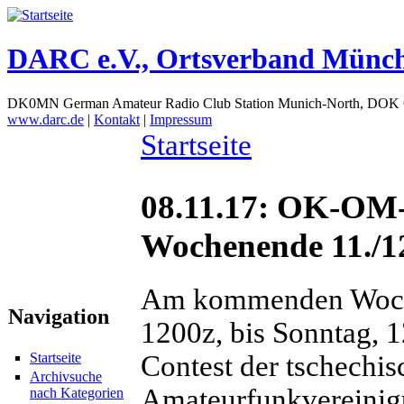
DARC e.V., Ortsverband Münc
DK0MN German Amateur Radio Club Station Munich-North, DOK
www.darc.de
|
Kontakt
|
Impressum
Startseite
08.11.17: OK-OM
Wochenende 11./12
Am kommenden Woche
Navigation
1200z, bis Sonntag,
Contest der tschechi
Startseite
Archivsuche
Amateurfunkvereinigu
nach Kategorien