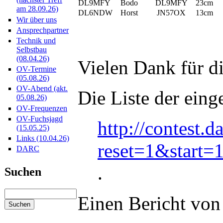
DL9MFY
Bodo
DL9MFY
23cm
am 28.09.26)
DL6NDW
Horst
JN57OX
13cm
Wir über uns
Ansprechpartner
Technik und
Selbstbau
(08.04.26)
Vielen Dank für di
OV-Termine
(05.08.26)
OV-Abend (akt.
Die Liste der eing
05.08.26)
OV-Frequenzen
OV-Fuchsjagd
http://contest.d
(15.05.25)
Links (10.04.26)
reset=1&start
DARC
.
Suchen
Einen Bericht von