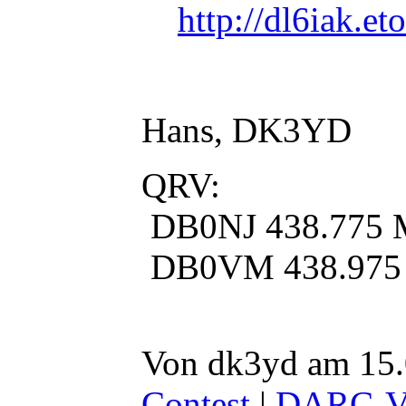
http://dl6iak.e
Hans, DK3YD
QRV:
DB0NJ 438.775
DB0VM 438.975
Von dk3yd am 15.
Contest
|
DARC-V