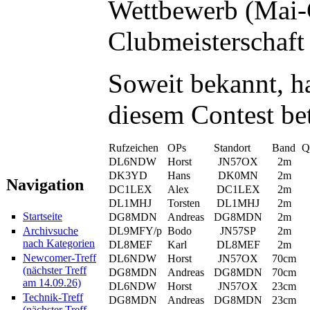
Wettbewerb (Mai-Co
Clubmeisterschaft 
Soweit bekannt, 
diesem Contest bet
Rufzeichen
OPs
Standort
Band
Q
DL6NDW
Horst
JN57OX
2m
DK3YD
Hans
DK0MN
2m
Navigation
DC1LEX
Alex
DC1LEX
2m
DL1MHJ
Torsten
DL1MHJ
2m
Startseite
DG8MDN
Andreas
DG8MDN
2m
DL9MFY/p
Bodo
JN57SP
2m
Archivsuche
nach Kategorien
DL8MEF
Karl
DL8MEF
2m
Newcomer-Treff
DL6NDW
Horst
JN57OX
70cm
(nächster Treff
DG8MDN
Andreas
DG8MDN
70cm
am 14.09.26)
DL6NDW
Horst
JN57OX
23cm
Technik-Treff
DG8MDN
Andreas
DG8MDN
23cm
(nächster Treff