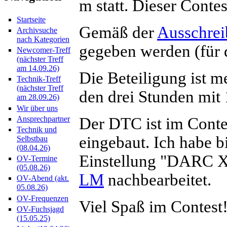
m statt. Dieser Conte
Startseite
Gemäß der
Ausschre
Archivsuche
nach Kategorien
gegeben werden (für 
Newcomer-Treff
(nächster Treff
am 14.09.26)
Die Beteiligung ist m
Technik-Treff
(nächster Treff
den drei Stunden mit
am 28.09.26)
Wir über uns
Der DTC ist im Cont
Ansprechpartner
Technik und
eingebaut. Ich habe b
Selbstbau
(08.04.26)
Einstellung "DARC X
OV-Termine
(05.08.26)
LM
nachbearbeitet.
OV-Abend (akt.
05.08.26)
OV-Frequenzen
Viel Spaß im Contest
OV-Fuchsjagd
(15.05.25)