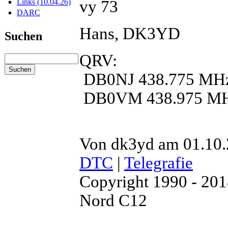
vy 73
Links (10.04.26)
DARC
Hans, DK3YD
Suchen
QRV:
DB0NJ 438.775 MH
DB0VM 438.975 M
Von dk3yd am 01.10.2
DTC
|
Telegrafie
Copyright 1990 - 20
Nord C12