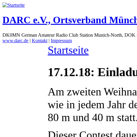
DARC e.V., Ortsverband Münc
DK0MN German Amateur Radio Club Station Munich-North, DOK
www.darc.de
|
Kontakt
|
Impressum
Startseite
17.12.18: Einla
Am zweiten Weihnach
wie in jedem Jahr 
80 m und 40 m statt
Dieser Contest daue