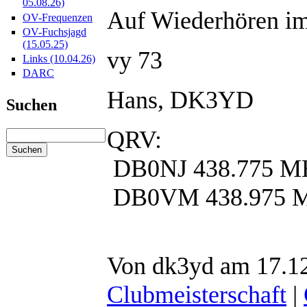
05.08.26)
Auf Wiederhören 
OV-Frequenzen
OV-Fuchsjagd
(15.05.25)
vy 73
Links (10.04.26)
DARC
Hans, DK3YD
Suchen
QRV:
DB0NJ 438.775 M
DB0VM 438.975 
Von dk3yd am 17.12
Clubmeisterschaft
|