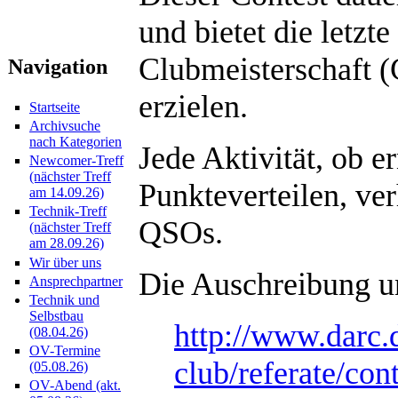
und bietet die letzt
Clubmeisterschaft 
Navigation
erzielen.
Startseite
Archivsuche
nach Kategorien
Jede Aktivität, ob 
Newcomer-Treff
(nächster Treff
Punkteverteilen, ve
am 14.09.26)
Technik-Treff
QSOs.
(nächster Treff
am 28.09.26)
Wir über uns
Die Auschreibung und
Ansprechpartner
Technik und
Selbstbau
http://www.darc.
(08.04.26)
OV-Termine
club/referate/co
(05.08.26)
OV-Abend (akt.