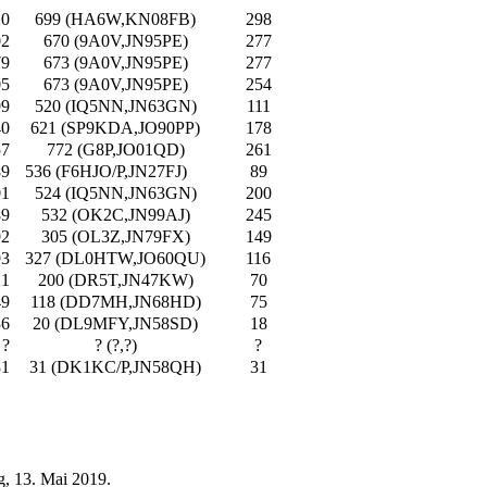
20
699 (HA6W,KN08FB)
298
02
670 (9A0V,JN95PE)
277
79
673 (9A0V,JN95PE)
277
05
673 (9A0V,JN95PE)
254
99
520 (IQ5NN,JN63GN)
111
40
621 (SP9KDA,JO90PP)
178
57
772 (G8P,JO01QD)
261
89
536 (F6HJO/P,JN27FJ)
89
01
524 (IQ5NN,JN63GN)
200
89
532 (OK2C,JN99AJ)
245
92
305 (OL3Z,JN79FX)
149
93
327 (DL0HTW,JO60QU)
116
21
200 (DR5T,JN47KW)
70
49
118 (DD7MH,JN68HD)
75
36
20 (DL9MFY,JN58SD)
18
?
? (?,?)
?
31
31 (DK1KC/P,JN58QH)
31
g, 13. Mai 2019.