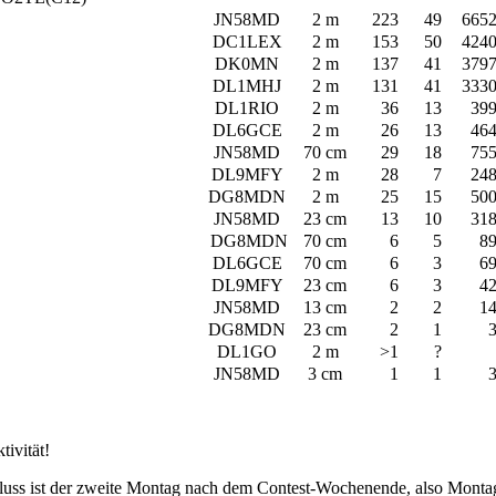
JN58MD
2 m
223
49
665
DC1LEX
2 m
153
50
424
DK0MN
2 m
137
41
379
DL1MHJ
2 m
131
41
333
DL1RIO
2 m
36
13
39
DL6GCE
2 m
26
13
46
JN58MD
70 cm
29
18
75
DL9MFY
2 m
28
7
24
DG8MDN
2 m
25
15
50
JN58MD
23 cm
13
10
31
DG8MDN
70 cm
6
5
8
DL6GCE
70 cm
6
3
6
DL9MFY
23 cm
6
3
4
JN58MD
13 cm
2
2
1
DG8MDN
23 cm
2
1
DL1GO
2 m
>1
?
JN58MD
3 cm
1
1
tivität!
uss ist der zweite Montag nach dem Contest-Wochenende, also Monta