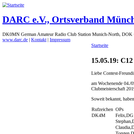
DARC e.V., Ortsverband Münc
DK0MN German Amateur Radio Club Station Munich-North, DOK
www.darc.de
|
Kontakt
|
Impressum
Startseite
15.05.19: C1
Liebe Contest-Freund
am Wochenende 04./05
Clubmeisterschaft 2019
Soweit bekannt, habe
Rufzeichen
OPs
DK4M
Felix,D
Stephan
Claudia
Torsten