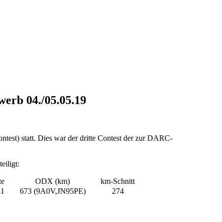
rb 04./05.05.19
) statt. Dies war der dritte Contest der zur DARC-
iligt:
te
ODX (km)
km-Schnitt
31
673 (9A0V,JN95PE)
274