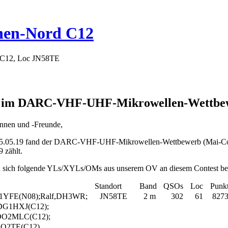
hen-Nord C12
 C12, Loc JN58TE
2 im DARC-VHF-UHF-Mikrowellen-Wettbewe
innen und -Freunde,
.05.19 fand der DARC-VHF-UHF-Mikrowellen-Wettbewerb (Mai-Contest
 zählt.
n sich folgende YLs/XYLs/OMs aus unserem OV an diesem Contest bete
Standort
Band
QSOs
Loc
Punk
G1YFE(N08);Ralf,DH3WR;
JN58TE
2 m
302
61
827
,DG1HXJ(C12);
,DO2MLC(C12);
,DO2TE(C12)