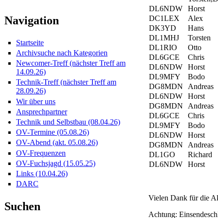
DL6NDW
Horst
DC1LEX
Alex
Navigation
DK3YD
Hans
DL1MHJ
Torsten
Startseite
DL1RIO
Otto
Archivsuche nach Kategorien
DL6GCE
Chris
Newcomer-Treff (nächster Treff am
DL6NDW
Horst
14.09.26)
DL9MFY
Bodo
Technik-Treff (nächster Treff am
DG8MDN
Andreas
28.09.26)
DL6NDW
Horst
Wir über uns
DG8MDN
Andreas
Ansprechpartner
DL6GCE
Chris
Technik und Selbstbau (08.04.26)
DL9MFY
Bodo
OV-Termine (05.08.26)
DL6NDW
Horst
OV-Abend (akt. 05.08.26)
DG8MDN
Andreas
OV-Frequenzen
DL1GO
Richard
OV-Fuchsjagd (15.05.25)
DL6NDW
Horst
Links (10.04.26)
DARC
Vielen Dank für die Ak
Suchen
Achtung: Einsendeschl