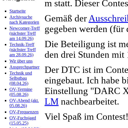
m statt. Dieser Conte
Startseite
Gemäß der
Ausschre
Archivsuche
nach Kategorien
gegeben werden (für 
Newcomer-Treff
(nächster Treff
am 14.09.26)
Die Beteiligung ist m
Technik-Treff
(nächster Treff
den drei Stunden mit
am 28.09.26)
Wir über uns
Der DTC ist im Cont
Ansprechpartner
Technik und
eingebaut. Ich habe b
Selbstbau
(08.04.26)
Einstellung "DARC X
OV-Termine
(05.08.26)
LM
nachbearbeitet.
OV-Abend (akt.
05.08.26)
OV-Frequenzen
Viel Spaß im Contest
OV-Fuchsjagd
(15.05.25)