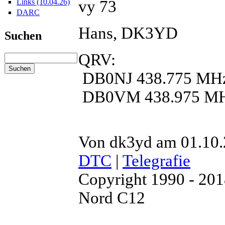
vy 73
Links (10.04.26)
DARC
Hans, DK3YD
Suchen
QRV:
DB0NJ 438.775 MH
DB0VM 438.975 M
Von dk3yd am 01.10.2
DTC
|
Telegrafie
Copyright 1990 - 20
Nord C12