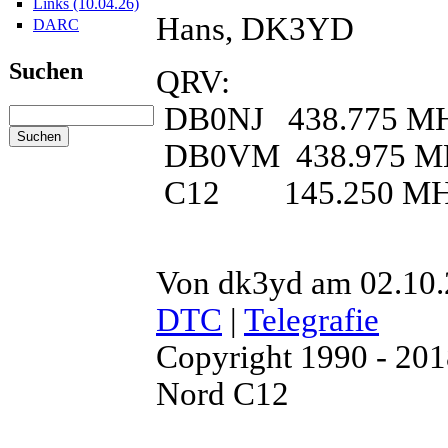
Links (10.04.26)
Hans, DK3YD
DARC
Suchen
QRV:
DB0NJ 438.775 M
DB0VM 438.975 M
C12 145.250 M
Von dk3yd am 02.10.2
DTC
|
Telegrafie
Copyright 1990 - 20
Nord C12