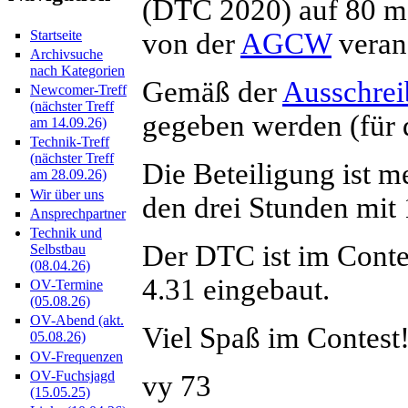
(DTC 2020) auf 80 m 
von der
AGCW
verans
Startseite
Archivsuche
nach Kategorien
Gemäß der
Ausschre
Newcomer-Treff
(nächster Treff
gegeben werden (für 
am 14.09.26)
Technik-Treff
(nächster Treff
Die Beteiligung ist m
am 28.09.26)
Wir über uns
den drei Stunden mit
Ansprechpartner
Technik und
Der DTC ist im Cont
Selbstbau
(08.04.26)
4.31 eingebaut.
OV-Termine
(05.08.26)
OV-Abend (akt.
Viel Spaß im Contest
05.08.26)
OV-Frequenzen
OV-Fuchsjagd
vy 73
(15.05.25)