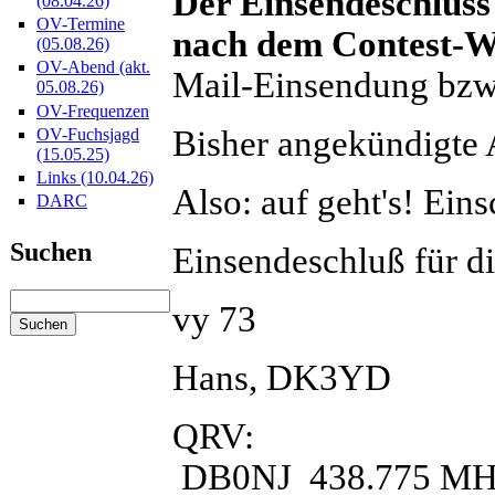
Der Einsendeschluss 
(08.04.26)
OV-Termine
nach dem Contest-W
(05.08.26)
OV-Abend (akt.
Mail-Einsendung bzw.
05.08.26)
OV-Frequenzen
Bisher angekündigte
OV-Fuchsjagd
(15.05.25)
Links (10.04.26)
Also: auf geht's! Ein
DARC
Suchen
Einsendeschluß für di
vy 73
Hans, DK3YD
QRV:
DB0NJ 438.775 MH