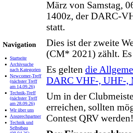
März von Samstag, 06
1400z, der DARC-V
statt.
Dies ist der zweite W
Navigation
(CM* 2021) zählt. Es
Startseite
Archivsuche
Es gelten
die Allgem
nach Kategorien
Newcomer-Treff
DARC VHF-, UHF-, M
(nächster Treff
am 14.09.26)
Technik-Treff
Um in der Clubmeiste
(nächster Treff
am 28.09.26)
erreichen, sollten mö
Wir über uns
Contest QRV werden
Ansprechpartner
Technik und
Selbstbau