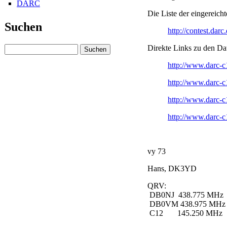
DARC
Die Liste der eingereicht
Suchen
http://contest.da
Direkte Links zu den Da
http://www.darc-c
http://www.darc-c
http://www.darc-c
http://www.darc-c
vy 73
Hans, DK3YD
QRV:
DB0NJ 438.775 MHz
DB0VM 438.975 MHz
C12 145.250 MHz