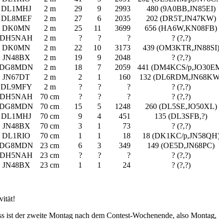
DL1MHJ
2 m
29
9
2993
480 (9A0BB,JN85EI)
DL8MEF
2 m
27
6
2035
202 (DR5T,JN47KW)
DK0MN
2 m
25
11
3699
656 (HA6W,KN08FB)
DH5NAH
2 m
?
?
?
? (?,?)
DK0MN
2 m
22
10
3173
439 (OM3KTR,JN88SI
JN48BX
2 m
19
9
2048
? (?,?)
DG8MDN
2 m
18
7
2059
441 (DM4KCS/p,JO30E
JN67DT
2 m
2
1
160
132 (DL6RDM,JN68KW
DL9MFY
2 m
?
?
?
? (?,?)
DH5NAH
70 cm
?
?
?
? (?,?)
DG8MDN
70 cm
15
5
1248
260 (DL5SE,JO50XL)
DL1MHJ
70 cm
9
4
451
135 (DL3SFB,?)
JN48BX
70 cm
3
1
73
? (?,?)
DL1RIO
70 cm
1
1
18
18 (DK1KC/p,JN58QH
DG8MDN
23 cm
6
3
349
149 (OE5D,JN68PC)
DH5NAH
23 cm
?
?
?
? (?,?)
JN48BX
23 cm
1
1
24
? (?,?)
ität!
s ist der zweite Montag nach dem Contest-Wochenende, also Montag,