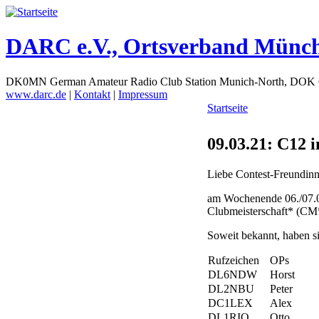
DARC e.V., Ortsverband Münc
DK0MN German Amateur Radio Club Station Munich-North, DOK
www.darc.de
|
Kontakt
|
Impressum
Startseite
09.03.21: C12
Liebe Contest-Freundinn
am Wochenende 06./07.0
Clubmeisterschaft* (CM*
Soweit bekannt, haben 
Rufzeichen
OPs
DL6NDW
Horst
DL2NBU
Peter
DC1LEX
Alex
DL1RIO
Otto