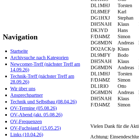
DL1MHJ
Torsten
DL8MEF
Karl
DG1HXJ
Stephan
DH5NAH
Klaus
DK3YD
Hans
Navigation
F/DJ4MZ
Simon
DG8MDN
Andreas
DO2ACK/p
Klaus
Startseite
DL9MFY
Bodo
Archivsuche nach Kategorien
DH5NAH
Klaus
Newcomer-Treff (nächster Treff am
DG8MDN
Andreas
14.09.26)
DL1MHJ
Torsten
Technik-Treff (nächster Treff am
F/DJ4MZ
Simon
28.09.26)
DL1RIO
Otto
Wir über uns
DG8MDN
Andreas
Ansprechpartner
DH5NAH
Klaus
Technik und Selbstbau (08.04.26)
F/DJ4MZ
Simon
OV-Termine (05.08.26)
OV-Abend (akt. 05.08.26)
OV-Frequenzen
Vielen Dank für die Aktiv
OV-Fuchsjagd (15.05.25)
Links (10.04.26)
Achtung: Einsendeschlus