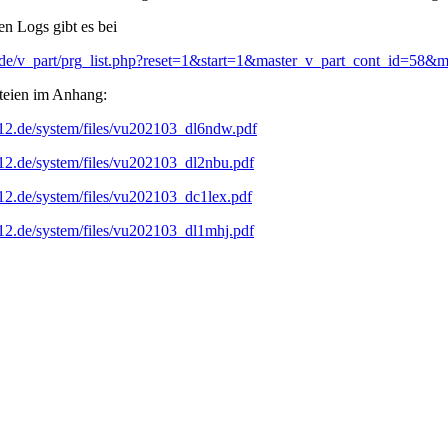
en Logs gibt es bei
rc.de/v_part/prg_list.php?reset=1&start=1&master_v_part_cont_id=58
teien im Anhang:
12.de/system/files/vu202103_dl6ndw.pdf
12.de/system/files/vu202103_dl2nbu.pdf
12.de/system/files/vu202103_dc1lex.pdf
12.de/system/files/vu202103_dl1mhj.pdf