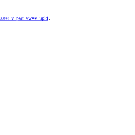
&master_v_part_vw=v_upld
.