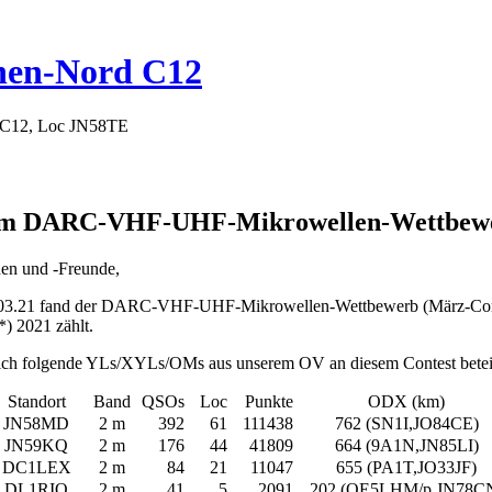
hen-Nord C12
 C12, Loc JN58TE
 im DARC-VHF-UHF-Mikrowellen-Wettbewerb 
en und -Freunde,
3.21 fand der DARC-VHF-UHF-Mikrowellen-Wettbewerb (März-Contest
) 2021 zählt.
sich folgende YLs/XYLs/OMs aus unserem OV an diesem Contest beteil
Standort
Band
QSOs
Loc
Punkte
ODX (km)
JN58MD
2 m
392
61
111438
762 (SN1I,JO84CE)
JN59KQ
2 m
176
44
41809
664 (9A1N,JN85LI)
DC1LEX
2 m
84
21
11047
655 (PA1T,JO33JF)
DL1RIO
2 m
41
5
2091
202 (OE5LHM/p,JN78C