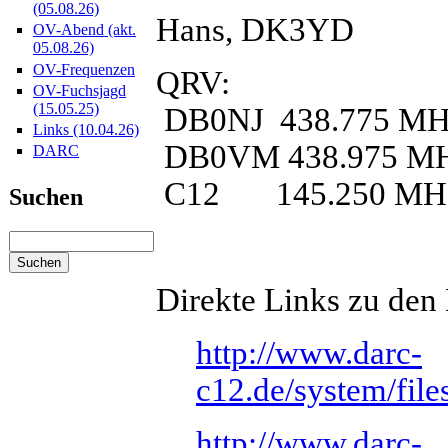
(05.08.26)
Hans, DK3YD
OV-Abend (akt.
05.08.26)
OV-Frequenzen
QRV:
OV-Fuchsjagd
(15.05.25)
DB0NJ 438.775 MH
Links (10.04.26)
DB0VM 438.975 M
DARC
C12 145.250 MH
Suchen
Direkte Links zu den
http://www.darc-
c12.de/system/fi
http://www.darc-