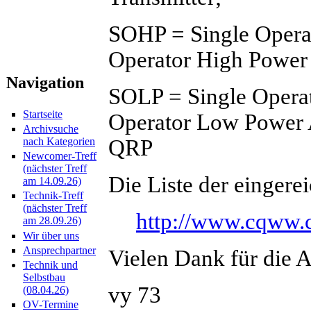
SOHP = Single Opera
Operator High Power 
Navigation
SOLP = Single Opera
Startseite
Operator Low Power 
Archivsuche
QRP
nach Kategorien
Newcomer-Treff
(nächster Treff
Die Liste der eingerei
am 14.09.26)
Technik-Treff
(nächster Treff
http://www.cqww.
am 28.09.26)
Wir über uns
Ansprechpartner
Vielen Dank für die A
Technik und
Selbstbau
vy 73
(08.04.26)
OV-Termine