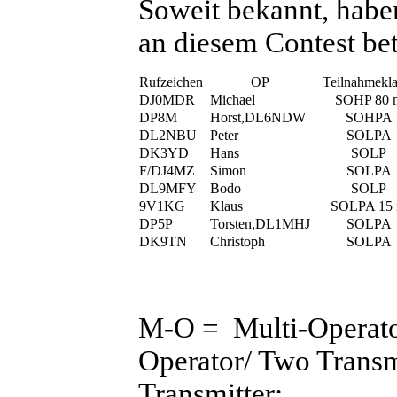
Soweit bekannt, hab
an diesem Contest bete
Rufzeichen
OP
Teilnahmekla
DJ0MDR
Michael
SOHP 80 
DP8M
Horst,DL6NDW
SOHPA
DL2NBU
Peter
SOLPA
DK3YD
Hans
SOLP
F/DJ4MZ
Simon
SOLPA
DL9MFY
Bodo
SOLP
9V1KG
Klaus
SOLPA 15
DP5P
Torsten,DL1MHJ
SOLPA
DK9TN
Christoph
SOLPA
M-O = Multi-Operator
Operator/ Two Transm
Transmitter;