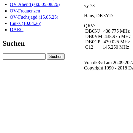
OV-Abend (akt. 05.08.26)
vy 73
OV-Frequenzen
Hans, DK3YD
OV-Fuchsjagd (15.05.25)
Links (10.04.26)
QRV:
DARC
DB0NJ 438.775 MHz
DB0VM 438.975 MHz
DB0CP 439.025 MHz
Suchen
C12 145.250 MHz
Von dk3yd am 26.09.2022
Copyright 1990 - 2018 