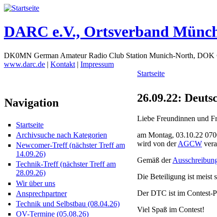
DARC e.V., Ortsverband Münc
DK0MN German Amateur Radio Club Station Munich-North, DOK
www.darc.de
|
Kontakt
|
Impressum
Startseite
26.09.22: Deuts
Navigation
Liebe Freundinnen und Fr
Startseite
am Montag, 03.10.22 0700
Archivsuche nach Kategorien
wird von der
AGCW
veran
Newcomer-Treff (nächster Treff am
14.09.26)
Gemäß der
Ausschreibun
Technik-Treff (nächster Treff am
28.09.26)
Die Beteiligung ist meist
Wir über uns
Der DTC ist im Contest
Ansprechpartner
Technik und Selbstbau (08.04.26)
Viel Spaß im Contest!
OV-Termine (05.08.26)