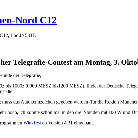
hen-Nord C12
 C12, Loc JN58TE
cher Telegrafie-Contest am Montag, 3. Okto
eunde der Telegrafie,
z bis 1000z (0900 MESZ bis1200 MESZ), findet der Deutsche Telegraf
staltet.
g
muss das Autokennzeichen gegeben werden (für die Region München
 sehr hoch, ich konnte schon mal in den drei Stunden mit 100 W und D
-Programmen
Win-Test
ab Version 4.31 eingebaut.