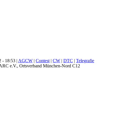
 - 18:53 |
AGCW
|
Contest
|
CW
|
DTC
|
Telegrafie
DARC e.V., Ortsverband München-Nord C12