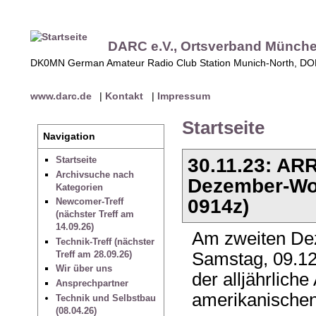
DARC e.V., Ortsverband Münch
DK0MN German Amateur Radio Club Station Munich-North, D
www.darc.de
|
Kontakt
|
Impressum
Startseite
Navigation
30.11.23: ARR
Startseite
Archivsuche nach
Dezember-Woc
Kategorien
0914z)
Newcomer-Treff
(nächster Treff am
14.09.26)
Am zweiten De
Technik-Treff (nächster
Treff am 28.09.26)
Samstag, 09.12
Wir über uns
der alljährlich
Ansprechpartner
amerikanischen
Technik und Selbstbau
(08.04.26)