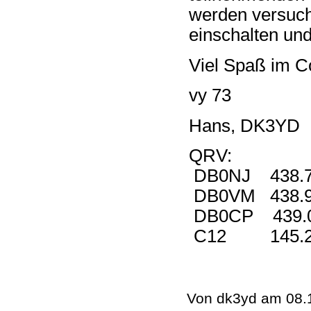
werden versuc
einschalten und
Viel Spaß im C
vy 73
Hans, DK3YD
QRV:
DB0NJ 438.7
DB0VM 438.9
DB0CP 439.
C12 145.2
Von dk3yd am 08.1