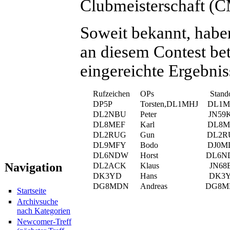
Clubmeisterschaft (C
Soweit bekannt, hab
an diesem Contest be
eingereichte Ergebnis
Rufzeichen
OPs
Stand
DP5P
Torsten,DL1MHJ
DL1M
DL2NBU
Peter
JN59
DL8MEF
Karl
DL8M
DL2RUG
Gun
DL2R
DL9MFY
Bodo
DJ0M
DL6NDW
Horst
DL6N
Navigation
DL2ACK
Klaus
JN68
DK3YD
Hans
DK3
DG8MDN
Andreas
DG8M
Startseite
Archivsuche
nach Kategorien
Newcomer-Treff