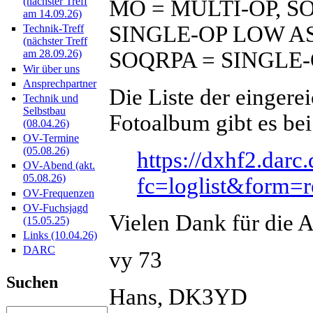
(nächster Treff
MO = MULTI-OP, S
am 14.09.26)
SINGLE-OP LOW AS
Technik-Treff
(nächster Treff
SOQRPA = SINGLE-
am 28.09.26)
Wir über uns
Ansprechpartner
Die Liste der einger
Technik und
Selbstbau
Fotoalbum gibt es bei
(08.04.26)
OV-Termine
(05.08.26)
https://dxhf2.darc
OV-Abend (akt.
05.08.26)
fc=loglist&form=
OV-Frequenzen
OV-Fuchsjagd
Vielen Dank für die A
(15.05.25)
Links (10.04.26)
DARC
vy 73
Suchen
Hans, DK3YD