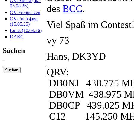
OV-Abend (akt.
des
BCC
.
05.08.26)
OV-Frequenzen
OV-Fuchsjagd
Viel Spaß im Contest
(15.05.25)
Links (10.04.26)
DARC
vy 73
Suchen
Hans, DK3YD
QRV:
DB0NJ 438.775 M
DB0VM 438.975 M
DB0CP 439.025 M
C12 145.250 M