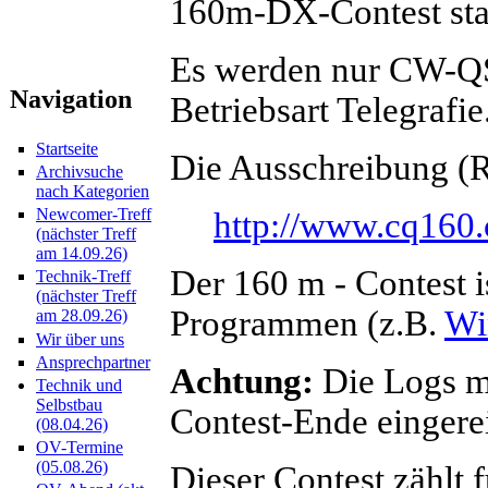
160m-DX-Contest stat
Es werden nur CW-QS
Navigation
Betriebsart Telegrafie
Startseite
Die Ausschreibung (Ru
Archivsuche
nach Kategorien
Newcomer-Treff
http://www.cq160.
(nächster Treff
am 14.09.26)
Der 160 m - Contest i
Technik-Treff
(nächster Treff
Programmen (z.B.
Wi
am 28.09.26)
Wir über uns
Ansprechpartner
Achtung:
Die Logs m
Technik und
Selbstbau
Contest-Ende eingere
(08.04.26)
OV-Termine
(05.08.26)
Dieser Contest zählt 