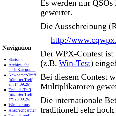
Es werden nur QSOs i
gewertet.
Die Ausschreibung (Ru
http://www.cqwpx
Navigation
Der WPX-Contest ist 
Startseite
(z.B.
Win-Test
) einge
Archivsuche
nach Kategorien
Bei diesem Contest we
Newcomer-Treff
(nächster Treff
Multiplikatoren gewe
am 14.09.26)
Technik-Treff
(nächster Treff
Die internationale Be
am 28.09.26)
Wir über uns
traditionell sehr hoch
Ansprechpartner
Technik und