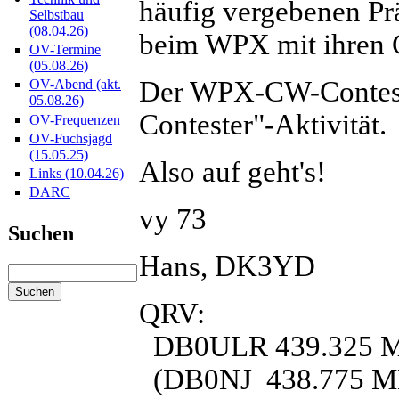
häufig vergebenen Pr
Selbstbau
(08.04.26)
beim WPX mit ihren 
OV-Termine
(05.08.26)
Der WPX-CW-Contest 
OV-Abend (akt.
05.08.26)
Contester"-Aktivität.
OV-Frequenzen
OV-Fuchsjagd
(15.05.25)
Also auf geht's!
Links (10.04.26)
DARC
vy 73
Suchen
Hans, DK3YD
QRV:
DB0ULR 439.325 MH
(DB0NJ 438.775 MHz,