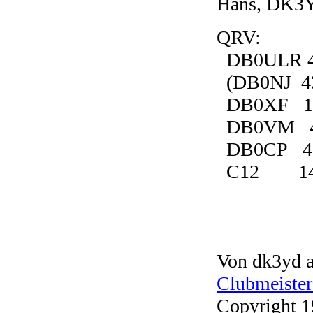
Hans, DK3
QRV:
DB0ULR 43
(DB0NJ 438.
DB0XF 14
DB0VM 43
DB0CP 43
C12 145
Von dk3yd a
Clubmeister
Copyright 1