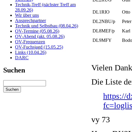
Technik-Treff (nächster Treff am
28.09.26)
DL1RIO
Otto
Wir über uns
Ansprechpartner
DL2NBU/p
Pete
Technik und Selbstbau (08.04.26)
DL8MEF/p
Karl
OV-Termine (05.08.26)
OV-Abend (akt. 05.08.26)
DL9MFY
Bod
OV-Frequenzen
OV-Fuchsjagd (15.05.25)
Links (10.04.26)
DARC
Vielen Dank 
Suchen
Die Liste de
https://
fc=logl
vy 73