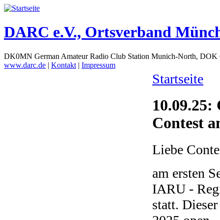
DARC e.V., Ortsverband Münc
DK0MN German Amateur Radio Club Station Munich-North, DOK
www.darc.de
|
Kontakt
|
Impressum
Startseite
10.09.25:
Contest am
Liebe Conte
am ersten S
IARU - Regi
statt. Diese