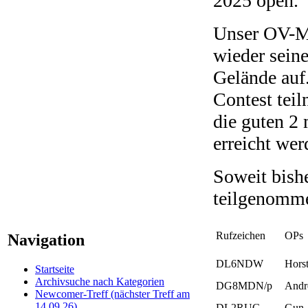
2025 open.
Unser OV-M
wieder sein
Gelände auf
Contest tei
die guten 2
erreicht wer
Soweit bish
teilgenomm
Rufzeichen
OPs
Navigation
DL6NDW
Hors
Startseite
Archivsuche nach Kategorien
DG8MDN/p
Andr
Newcomer-Treff (nächster Treff am
14.09.26)
DL2RUG
Gun