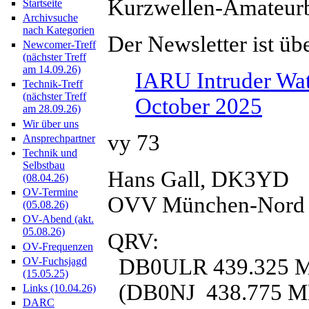
Kurzwellen-Amateur
Startseite
Archivsuche
nach Kategorien
Der Newsletter ist üb
Newcomer-Treff
(nächster Treff
am 14.09.26)
IARU Intruder Wat
Technik-Treff
(nächster Treff
October 2025
am 28.09.26)
Wir über uns
vy 73
Ansprechpartner
Technik und
Selbstbau
Hans Gall, DK3YD
(08.04.26)
OV-Termine
OVV München-Nord
(05.08.26)
OV-Abend (akt.
05.08.26)
QRV:
OV-Frequenzen
DB0ULR 439.325 MH
OV-Fuchsjagd
(15.05.25)
(DB0NJ 438.775 MHz,
Links (10.04.26)
DARC