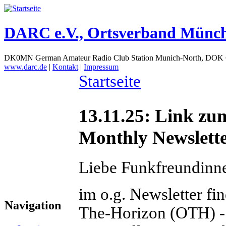
DARC e.V., Ortsverband Münc
DK0MN German Amateur Radio Club Station Munich-North, DOK
www.darc.de
|
Kontakt
|
Impressum
Startseite
13.11.25: Link z
Monthly Newslette
Liebe Funkfreundinn
im o.g. Newsletter f
Navigation
The-Horizon (OTH) - 