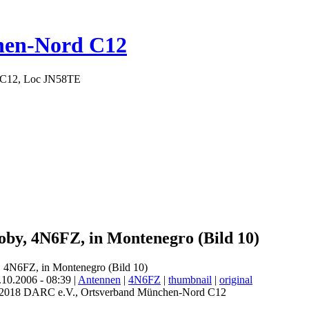
hen-Nord C12
 C12, Loc JN58TE
Toby, 4N6FZ, in Montenegro (Bild 10)
10.2006 - 08:39 |
Antennen
|
4N6FZ
|
thumbnail
|
original
- 2018 DARC e.V., Ortsverband München-Nord C12