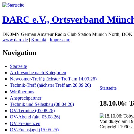
DARC e.V., Ortsverband Münc
DK0MN German Amateur Radio Club Station Munich-North, DOK
www.darc.de
|
Kontakt
|
Impressum
Navigation
Startseite
Archivsuche nach Kategorien
Newcomer-Treff (nächster Treff am 14.09.26)
Technik-Treff (nächster Treff am 28.09.26)
Startseite
Wir über uns
Ansprechpartner
18.10.06: 
Technik und Selbstbau (08.04.26)
OV-Termine (05.08.26)
OV-Abend (akt. 05.08.26)
Von dk3yd am 19.
OV-Frequenzen
Copyright 1990 
OV-Fuchsjagd (15.05.25)