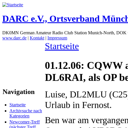
DARC e.V., Ortsverband Münc
DK0MN German Amateur Radio Club Station Munich-North, DOK
www.darc.de
|
Kontakt
|
Impressum
Startseite
01.12.06: CQWW a
DL6RAI, als OP b
Navigation
Luise, DL2MLU (C25)
Urlaub in Fernost.
Startseite
Archivsuche nach
Kategorien
Ben war am vergangen
Newcomer-Treff
(nächster Treff