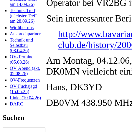
Operator bei VR2BG i
am 14.09.26)
Technik-Treff
Sein interessanter Beri
(nächster Treff
am 28.09.26)
Wir über uns
http://www.bavaria
Ansprechpartner
Technik und
club.de/history/20
Selbstbau
(08.04.26)
OV-Termine
Am Montag, 04.12.06, 
(05.08.26)
OV-Abend (akt.
DK0MN vielleicht eini
05.08.26)
OV-Frequenzen
Hans, DK3YD
OV-Fuchsjagd
(15.05.25)
Links (10.04.26)
DB0VM 438.950 MH
DARC
Suchen