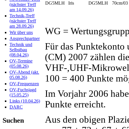
DG5MLH
Iris
DG5MLH
70cm/03
(nächster Treff
am 14.09.26)
Technik-Treff
(nächster Treff
am 28.09.26)
WG = Wertungsgrup
Wir über uns
Ansprechpartner
Für das Punktekonto 
Technik und
Selbstbau
(CM) 2007 zählen di
(08.04.26)
OV-Termine
VHF-,UHF-Mikrowell
(05.08.26)
OV-Abend (akt.
100 = 400 Punkte mög
05.08.26)
OV-Frequenzen
OV-Fuchsjagd
Im Vorjahr 2006 habe
(15.05.25)
Links (10.04.26)
Punkte erreicht.
DARC
Aus den obigen Plazi
Suchen