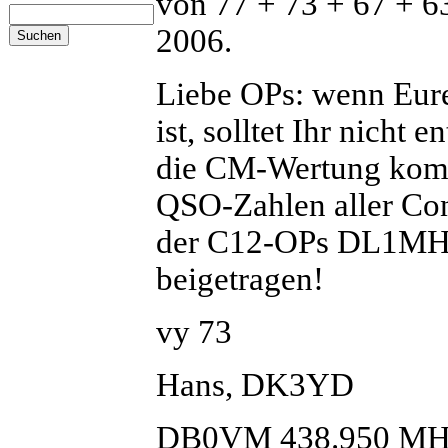
von 77 + 73 + 67 + 6
2006.
Liebe OPs: wenn Eur
ist, solltet Ihr nicht 
die CM-Wertung kommt
QSO-Zahlen aller Con
der C12-OPs DL1M
beigetragen!
vy 73
Hans, DK3YD
DB0VM 438.950 MH