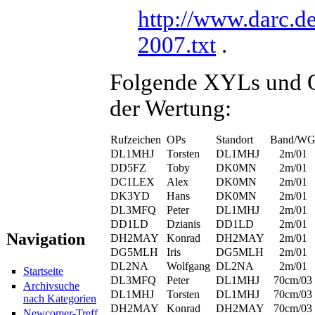
http://www.darc.d
2007.txt
.
Folgende XYLs und O
der Wertung:
Rufzeichen
OPs
Standort
Band/W
DL1MHJ
Torsten
DL1MHJ
2m/01
DD5FZ
Toby
DK0MN
2m/01
DC1LEX
Alex
DK0MN
2m/01
DK3YD
Hans
DK0MN
2m/01
DL3MFQ
Peter
DL1MHJ
2m/01
DD1LD
Dzianis
DD1LD
2m/01
Navigation
DH2MAY
Konrad
DH2MAY
2m/01
DG5MLH
Iris
DG5MLH
2m/01
DL2NA
Wolfgang
DL2NA
2m/01
Startseite
DL3MFQ
Peter
DL1MHJ
70cm/03
Archivsuche
DL1MHJ
Torsten
DL1MHJ
70cm/03
nach Kategorien
DH2MAY
Konrad
DH2MAY
70cm/03
Newcomer-Treff