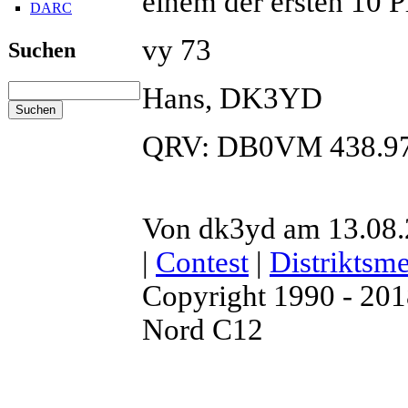
einem der ersten 10 P
DARC
vy 73
Suchen
Hans, DK3YD
QRV: DB0VM 438.9
Von dk3yd am 13.08.
|
Contest
|
Distriktsme
Copyright 1990 - 20
Nord C12