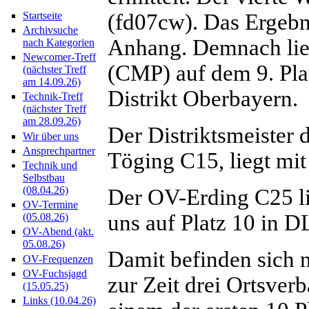
(fd07cw). Das Ergebn
Startseite
Archivsuche
Anhang. Demnach lie
nach Kategorien
Newcomer-Treff
(CMP) auf dem 9. Pla
(nächster Treff
am 14.09.26)
Distrikt Oberbayern.
Technik-Treff
(nächster Treff
am 28.09.26)
Der Distriktsmeister 
Wir über uns
Ansprechpartner
Töging C15, liegt mit
Technik und
Selbstbau
(08.04.26)
Der OV-Erding C25 li
OV-Termine
uns auf Platz 10 in D
(05.08.26)
OV-Abend (akt.
05.08.26)
Damit befinden sich 
OV-Frequenzen
OV-Fuchsjagd
zur Zeit drei Ortsver
(15.05.25)
Links (10.04.26)