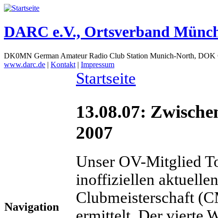
DARC e.V., Ortsverband Münc
DK0MN German Amateur Radio Club Station Munich-North, DOK
www.darc.de
|
Kontakt
|
Impressum
Startseite
13.08.07: Zwische
2007
Unser OV-Mitglied To
inoffiziellen aktuel
Clubmeisterschaft (
Navigation
ermittelt. Der viert