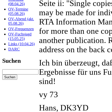
Seite ii: "Single copie
(08.04.26)
OV-Termine
may be made for indiv
(05.08.26)
OV-Abend (akt.
RTA Information Man
05.08.26)
for more than one cop
OV-Frequenzen
OV-Fuchsjagd
another publication. R
(15.05.25)
Links (10.04.26)
address on the back c
DARC
Suchen
Ich bin überzeugt, da
Ergebnisse für uns F
sind!
vy 73
Hans, DK3YD