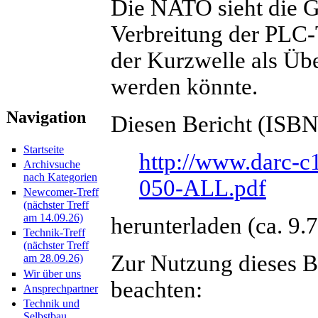
Die NATO sieht die Ge
Verbreitung der PLC-
der Kurzwelle als Ü
werden könnte.
Navigation
Diesen Bericht (ISB
Startseite
http://www.darc-c
Archivsuche
nach Kategorien
050-ALL.pdf
Newcomer-Treff
(nächster Treff
am 14.09.26)
herunterladen (ca. 9.
Technik-Treff
(nächster Treff
Zur Nutzung dieses B
am 28.09.26)
Wir über uns
beachten:
Ansprechpartner
Technik und
Selbstbau