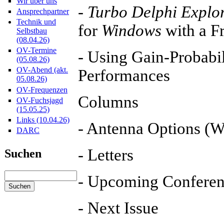
Wir über uns
-
Turbo Delphi Explo
Ansprechpartner
Technik und
for
Windows
with a F
Selbstbau
(08.04.26)
OV-Termine
- Using Gain-Probabi
(05.08.26)
OV-Abend (akt.
Performances
05.08.26)
OV-Frequenzen
Columns
OV-Fuchsjagd
(15.05.25)
Links (10.04.26)
- Antenna Options 
DARC
- Letters
Suchen
- Upcoming Conferen
- Next Issue