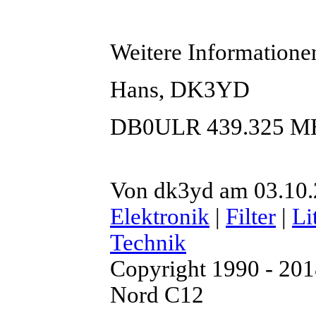
Weitere Informatione
Hans, DK3YD
DB0ULR 439.325 MH
Von dk3yd am 03.10.2
Elektronik
|
Filter
|
Li
Technik
Copyright 1990 - 20
Nord C12