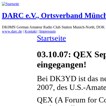
DARC e.V., Ortsverband Münc
DK0MN German Amateur Radio Club Station Munich-North, DOK
www.darc.de
|
Kontakt
|
Impressum
Startseite
03.10.07: QEX Se
eingegangen!
Bei DK3YD ist das n
2007, des U.S.-Amat
QEX (A Forum for Co