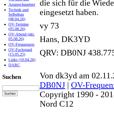
die sich für die Wied
Ansprechpartner
eingesetzt haben.
Technik und
Selbstbau
(08.04.26)
vy 73
OV-Termine
(05.08.26)
OV-Abend (akt.
Hans, DK3YD
05.08.26)
OV-Frequenzen
OV-Fuchsjagd
QRV: DB0NJ 438.77
(15.05.25)
Links (10.04.26)
DARC
Von dk3yd am 02.11.
Suchen
DB0NJ
|
OV-Frequen
Copyright 1990 - 20
Nord C12