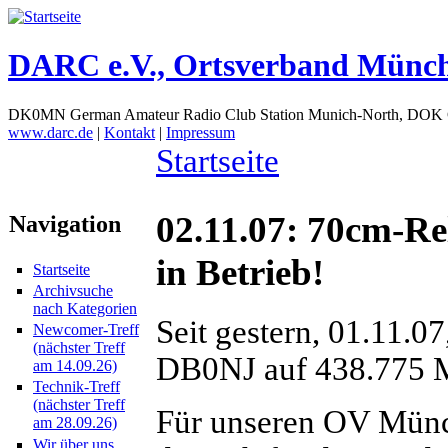
DARC e.V., Ortsverband Münc
DK0MN German Amateur Radio Club Station Munich-North, DOK
www.darc.de
|
Kontakt
|
Impressum
Startseite
02.11.07: 70cm-Re
Navigation
in Betrieb!
Startseite
Archivsuche
nach Kategorien
Seit gestern, 01.11.0
Newcomer-Treff
(nächster Treff
DB0NJ auf 438.775 M
am 14.09.26)
Technik-Treff
(nächster Treff
Für unseren OV Münc
am 28.09.26)
Wir über uns