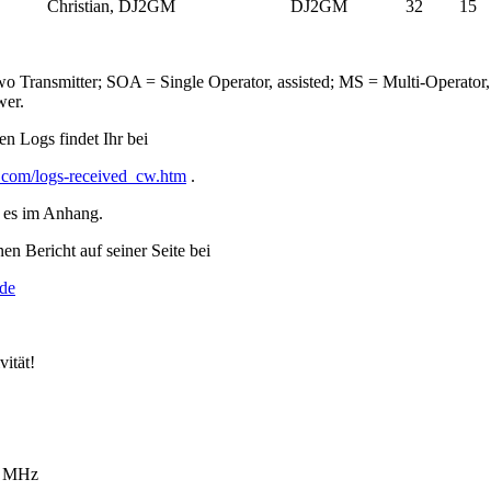
Christian, DJ2GM
DJ2GM
32
15
o Transmitter; SOA = Single Operator, assisted; MS = Multi-Operator
wer.
en Logs findet Ihr bei
com/logs-received_cw.htm
.
t es im Anhang.
n Bericht auf seiner Seite bei
.de
vität!
5 MHz