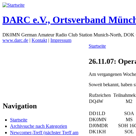
DARC e.V., Ortsverband Münc
DK0MN German Amateur Radio Club Station Munich-North, DOK
www.darc.de
|
Kontakt
|
Impressum
Startseite
26.11.07: Ope
Am vergangenen Woche
Soweit bekannt, haben s
Rufzeichen
Teilnahmek
DQ4W
M2
Navigation
DD1LD
SOA
DK0MN
MS
Startseite
DJ0MDR
SOH 16
Archivsuche nach Kategorien
DK1KH
SOL
Newcomer-Treff (nächster Treff am