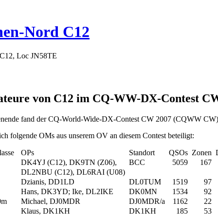
hen-Nord C12
 C12, Loc JN58TE
rateure von C12 im CQ-WW-DX-Contest CW 
nende fand der CQ-World-Wide-DX-Contest CW 2007 (CQWW CW) s
ich folgende OMs aus unserem OV an diesem Contest beteiligt:
lasse
OPs
Standort
QSOs
Zonen
DK4YJ (C12), DK9TN (Z06),
BCC
5059
167
DL2NBU (C12), DL6RAI (U08)
Dzianis, DD1LD
DL0TUM
1519
97
Hans, DK3YD; Ike, DL2IKE
DK0MN
1534
92
0m
Michael, DJ0MDR
DJ0MDR/a
1162
22
Klaus, DK1KH
DK1KH
185
53