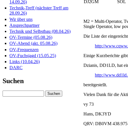
DJ2GM
SOL
14.09.26)
Technik-Treff (nächster Treff am
28.09.26)
Wir über uns
M2 = Multi-Operator, Tw
Ansprechpartner
Single Operator, low po
Technik und Selbstbau (08.04.26)
Die Liste der eingereicht
OV-Termine (05.08.26)
OV-Abend (akt. 05.08.26)
http://www.cqww.
OV-Frequenzen
Einige Kurzberichte gib
OV-Fuchsjagd (15.05.25)
Links (10.04.26)
Dzianis, DD1LD, hat eine
DARC
http://www.dd1ld
Suchen
bereitgestellt.
Vielen Dank für die Akti
vy 73
Hans, DK3YD
QRV: DB0VM 438.97