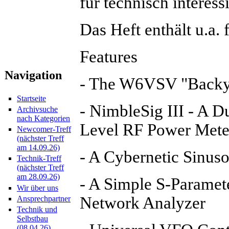
für technisch interessi
Das Heft enthält u.a. 
Features
Navigation
- The W6VSV "Backya
Startseite
- NimbleSig III - A 
Archivsuche
nach Kategorien
Level RF Power Meter
Newcomer-Treff
(nächster Treff
am 14.09.26)
- A Cybernetic Sinuso
Technik-Treff
(nächster Treff
am 28.09.26)
- A Simple S-Paramet
Wir über uns
Network Analyzer
Ansprechpartner
Technik und
Selbstbau
(08.04.26)