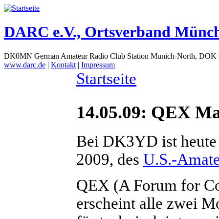
DARC e.V., Ortsverband Münc
DK0MN German Amateur Radio Club Station Munich-North, DOK
www.darc.de
|
Kontakt
|
Impressum
Startseite
14.05.09: QEX Ma
Bei DK3YD ist heute
2009, des
U.S.-Amat
QEX (A Forum for Co
erscheint alle zwei M