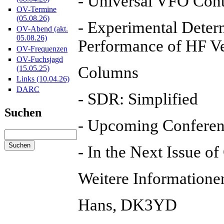
- Universal VFO Cont
OV-Termine
(05.08.26)
- Experimental Deter
OV-Abend (akt.
05.08.26)
Performance of HF Ver
OV-Frequenzen
OV-Fuchsjagd
Columns
(15.05.25)
Links (10.04.26)
DARC
- SDR: Simplified
Suchen
- Upcoming Conferen
- In the Next Issue o
Weitere Informatione
Hans, DK3YD