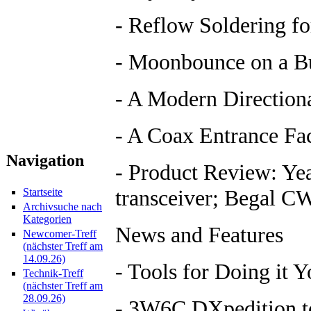
- Reflow Soldering f
- Moonbounce on a B
- A Modern Directio
- A Coax Entrance Fac
Navigation
- Product Review: Y
transceiver; Begal C
Startseite
Archivsuche nach
Kategorien
News and Features
Newcomer-Treff
(nächster Treff am
14.09.26)
- Tools for Doing it Y
Technik-Treff
(nächster Treff am
28.09.26)
- 3W6C DXpedition t