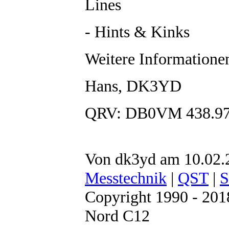
Lines
- Hints & Kinks
Weitere Information
Hans, DK3YD
QRV: DB0VM 438.9
Von dk3yd am 10.02.2
Messtechnik
|
QST
|
S
Copyright 1990 - 20
Nord C12