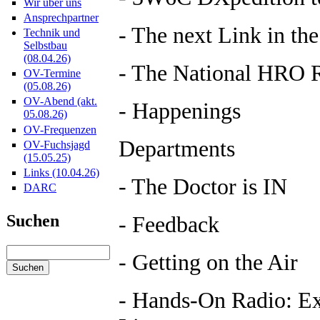
Wir über uns
Ansprechpartner
- The next Link in t
Technik und
Selbstbau
(08.04.26)
- The National HRO Re
OV-Termine
(05.08.26)
OV-Abend (akt.
- Happenings
05.08.26)
OV-Frequenzen
Departments
OV-Fuchsjagd
(15.05.25)
Links (10.04.26)
- The Doctor is IN
DARC
- Feedback
Suchen
- Getting on the Air
- Hands-On Radio: Ex