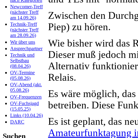
nach Kategorien
Newcomer-Treff
(nächster Treff
Zwischen den Durchgä
am 14.09.26)
Piep) zu hören.
Technik-Treff
(nächster Treff
am 28.09.26)
Wie bisher wird das 
Wir über uns
Ansprechpartner
Dieser muß jedoch mi
Technik und
Selbstbau
Alternativ funktioni
(08.04.26)
OV-Termine
Relais.
(05.08.26)
OV-Abend (akt.
05.08.26)
Es wäre möglich, das
OV-Frequenzen
betreiben. Diese Funkt
OV-Fuchsjagd
(15.05.25)
Links (10.04.26)
Es ist geplant, das n
DARC
Amateurfunktagung i
Suchen