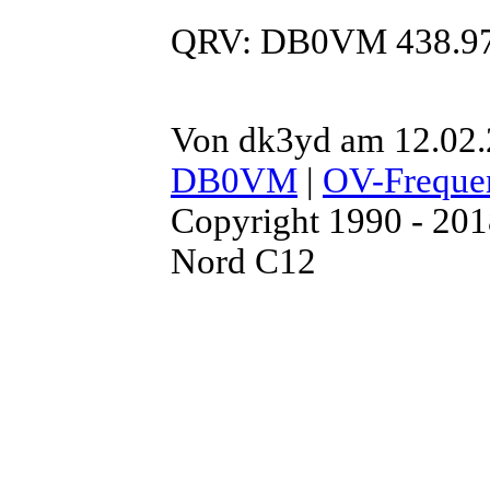
QRV: DB0VM 438.9
Von dk3yd am 12.02.
DB0VM
|
OV-Freque
Copyright 1990 - 20
Nord C12