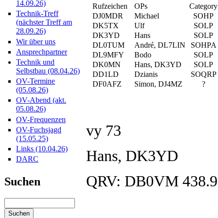
14.09.26)
Rufzeichen
OPs
Category
Technik-Treff
DJ0MDR
Michael
SOHP
(nächster Treff am
DK5TX
Ulf
SOLP
28.09.26)
DK3YD
Hans
SOLP
Wir über uns
DL0TUM
André, DL7LIN
SOHPA
Ansprechpartner
DL9MFY
Bodo
SOLP
Technik und
DK0MN
Hans, DK3YD
SOLP
Selbstbau (08.04.26)
DD1LD
Dzianis
SOQRP
OV-Termine
DF0AFZ
Simon, DJ4MZ
?
(05.08.26)
OV-Abend (akt.
05.08.26)
OV-Frequenzen
vy 73
OV-Fuchsjagd
(15.05.25)
Links (10.04.26)
Hans, DK3YD
DARC
QRV: DB0VM 438.
Suchen