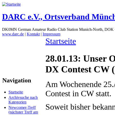
DARC e.V., Ortsverband Münc
DK0MN German Amateur Radio Club Station Munich-North, DOK
www.darc.de
|
Kontakt
|
Impressum
Startseite
28.01.13: Unser
DX Contest CW (0
Navigation
Am Wochenende 25./
Contest in CW statt.
Startseite
Archivsuche nach
Kategorien
Soweit bisher bekan
Newcomer-Treff
(nächster Treff am