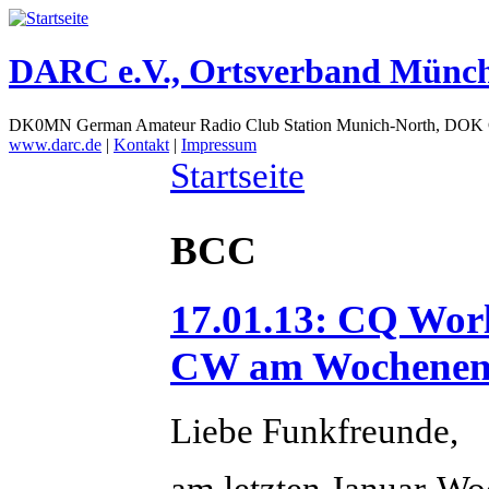
DARC e.V., Ortsverband Münc
DK0MN German Amateur Radio Club Station Munich-North, DOK
www.darc.de
|
Kontakt
|
Impressum
Startseite
BCC
17.01.13: CQ Wor
CW am Wochenende
Liebe Funkfreunde,
am letzten Januar-Wo