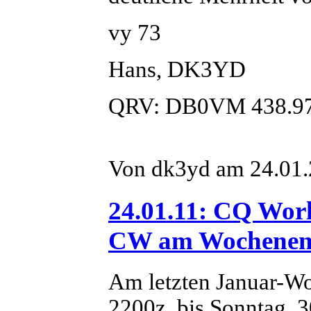
vy 73
Hans, DK3YD
QRV: DB0VM 438.9
Von dk3yd am 24.01.
24.01.11: CQ Wor
CW am Wochenende
Am letzten Januar-Wo
2200z, bis Sonntag, 