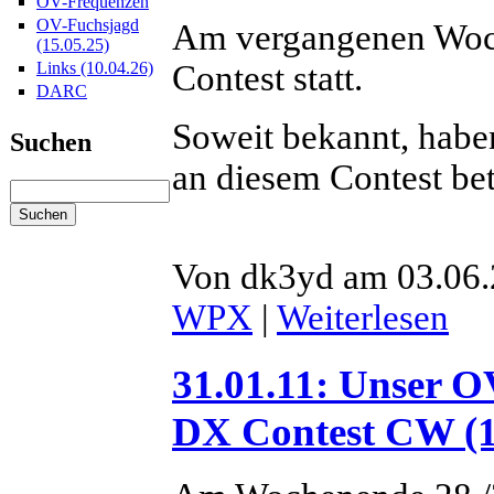
OV-Frequenzen
OV-Fuchsjagd
Am vergangenen Wo
(15.05.25)
Contest statt.
Links (10.04.26)
DARC
Soweit bekannt, hab
Suchen
an diesem Contest bete
Von dk3yd am 03.06.
WPX
|
Weiterlesen
31.01.11: Unser 
DX Contest CW (1