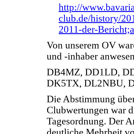
http://www.bavaria
club.de/history/20
2011-der-Bericht;
Von unserem OV ware
und -inhaber anwesen
DB4MZ, DD1LD, DD
DK5TX, DL2NBU, 
Die Abstimmung über
Clubwertungen war di
Tagesordnung. Der Ant
deutliche Mehrheit v