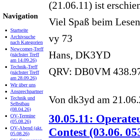
(21.06.11) ist erschie
Navigation
Viel Spaß beim Lesen
Startseite
vy 73
Archivsuche
nach Kategorien
Newcomer-Treff
Hans, DK3YD
(nächster Treff
am 14.09.26)
Technik-Treff
QRV: DB0VM 438.9
(nächster Treff
am 28.09.26)
Wir über uns
Ansprechpartner
Von dk3yd am 21.06.2
Technik und
Selbstbau
(08.04.26)
30.05.11: Opera
OV-Termine
(05.08.26)
OV-Abend (akt.
Contest (03.06. 05
05.08.26)