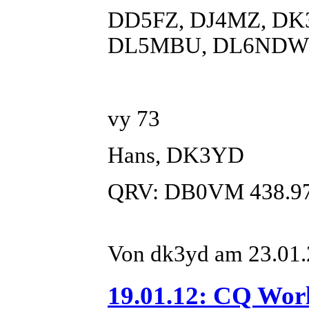
DD5FZ, DJ4MZ, DK
DL5MBU, DL6NDW 
vy 73
Hans, DK3YD
QRV: DB0VM 438.9
Von dk3yd am 23.01.
19.01.12: CQ Wor