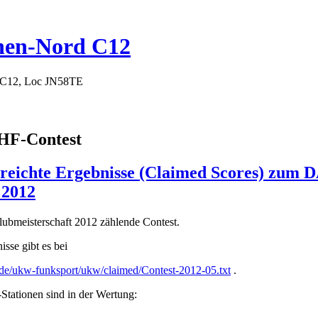
hen-Nord C12
 C12, Loc JN58TE
F-Contest
gereichte Ergebnisse (Claimed Scores) z
 2012
Clubmeisterschaft 2012 zählende Contest.
isse gibt es bei
de/ukw-funksport/ukw/claimed/Contest-2012-05.txt
.
tationen sind in der Wertung: