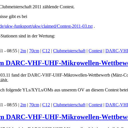
Clubmeisterschaft 2011 zählende Contest.
isse gibt es bei
de/ukw-funksport/ukw/claimed/Contest-2011-03.txt
.
tationen sind in der Wertung:
1 - 08:55 |
2m
|
70cm
|
C12
|
Clubmeisterschaft
|
Contest
|
DARC-VHF-
 im DARC-VHF-UHF-Mikrowellen-Wettbewerb 
3.11 fand der DARC-VHF-UHF-Mikrowellen-Wettbewerb (März-Contest
ählt.
sich folgende YLs/XYLs/OMs aus unserem OV an diesem Contest beteil
1 - 08:55 |
2m
|
70cm
|
C12
|
Clubmeisterschaft
|
Contest
|
DARC-VHF-
 im DARC-VHF-UHF-Mikrowellen-Wettbewerb 