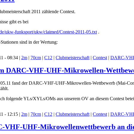
Clubmeisterschaft 2011 zählende Contest.
isse gibt es bei
de/ukw-funksport/ukw/claimed/Contest-2011-05.txt
.
tationen sind in der Wertung:
1 - 08:34 |
2m
|
70cm
|
C12
|
Clubmeisterschaft
|
Contest
|
DARC-VHF-
 im DARC-VHF-UHF-Mikrowellen-Wettbewerb 
5.11 fand der DARC-VHF-UHF-Mikrowellen-Wettbewerb (Mai-Contest) 
ählt.
sich folgende YLs/XYLs/OMs aus unserem OV an diesem Contest beteil
1 - 12:15 |
2m
|
70cm
|
C12
|
Clubmeisterschaft
|
Contest
|
DARC-VHF-
C-VHF-UHF-Mikrowellenwettbewerb an die