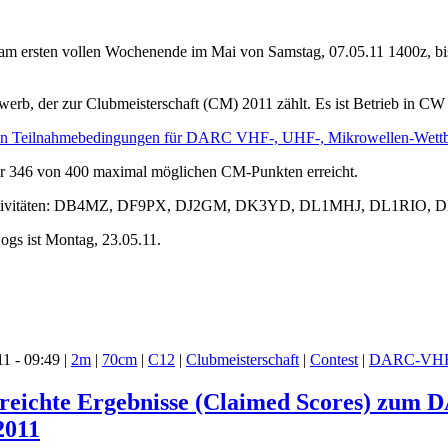
et am ersten vollen Wochenende im Mai von Samstag, 07.05.11 1400z
bewerb, der zur Clubmeisterschaft (CM) 2011 zählt. Es ist Betrieb in 
en Teilnahmebedingungen für DARC VHF-, UHF-, Mikrowellen-Wett
ir 346 von 400 maximal möglichen CM-Punkten erreicht.
Aktivitäten: DB4MZ, DF9PX, DJ2GM, DK3YD, DL1MHJ, DL1RIO, D
ogs ist Montag, 23.05.11.
1 - 09:49 |
2m
|
70cm
|
C12
|
Clubmeisterschaft
|
Contest
|
DARC-VHF-
gereichte Ergebnisse (Claimed Scores) z
2011