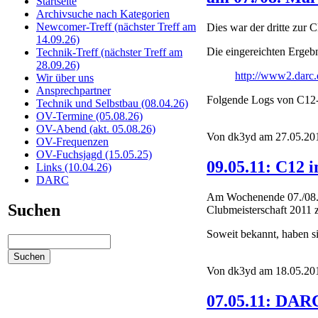
Startseite
Archivsuche nach Kategorien
Newcomer-Treff (nächster Treff am
Dies war der dritte zur 
14.09.26)
Die eingereichten Ergebn
Technik-Treff (nächster Treff am
28.09.26)
http://www2.darc.
Wir über uns
Ansprechpartner
Folgende Logs von C12-S
Technik und Selbstbau (08.04.26)
OV-Termine (05.08.26)
OV-Abend (akt. 05.08.26)
Von dk3yd am 27.05.201
OV-Frequenzen
OV-Fuchsjagd (15.05.25)
09.05.11: C12
Links (10.04.26)
DARC
Am Wochenende 07./08.0
Suchen
Clubmeisterschaft 2011 z
Soweit bekannt, haben 
Von dk3yd am 18.05.201
07.05.11: DAR