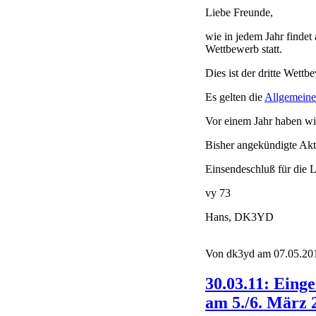
Liebe Freunde,
wie in jedem Jahr find
Wettbewerb statt.
Dies ist der dritte Wett
Es gelten die
Allgemein
Vor einem Jahr haben w
Bisher angekündigte 
Einsendeschluß für die L
vy 73
Hans, DK3YD
Von dk3yd am 07.05.201
30.03.11: Ein
am 5./6. März 