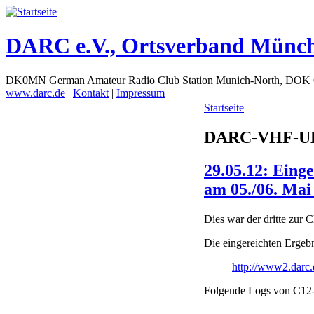
DARC e.V., Ortsverband Münc
DK0MN German Amateur Radio Club Station Munich-North, DOK
www.darc.de
|
Kontakt
|
Impressum
Startseite
DARC-VHF-UH
29.05.12: Ein
am 05./06. Mai
Dies war der dritte zur 
Die eingereichten Ergebn
http://www2.darc.
Folgende Logs von C12-S