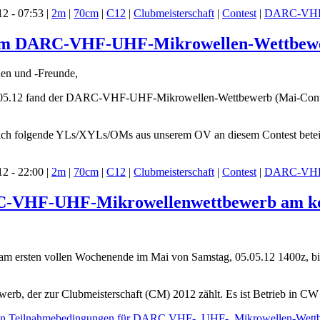
2 - 07:53 |
2m
|
70cm
|
C12
|
Clubmeisterschaft
|
Contest
|
DARC-VHF
 im DARC-VHF-UHF-Mikrowellen-Wettbewerb 
en und -Freunde,
5.12 fand der DARC-VHF-UHF-Mikrowellen-Wettbewerb (Mai-Contest) s
sich folgende YLs/XYLs/OMs aus unserem OV an diesem Contest beteil
2 - 22:00 |
2m
|
70cm
|
C12
|
Clubmeisterschaft
|
Contest
|
DARC-VHF
C-VHF-UHF-Mikrowellenwettbewerb am ko
et am ersten vollen Wochenende im Mai von Samstag, 05.05.12 1400z
bewerb, der zur Clubmeisterschaft (CM) 2012 zählt. Es ist Betrieb in 
en Teilnahmebedingungen für DARC VHF-, UHF-, Mikrowellen-Wett