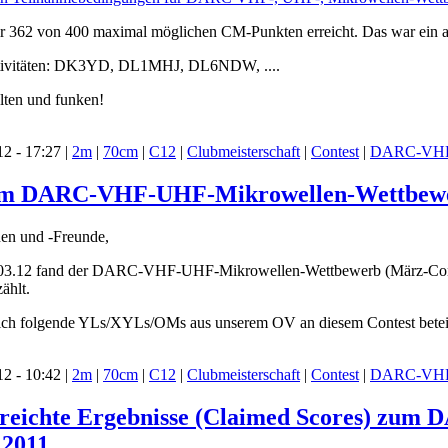
r 362 von 400 maximal möglichen CM-Punkten erreicht. Das war ein a
ktivitäten: DK3YD, DL1MHJ, DL6NDW, ....
alten und funken!
2 - 17:27 |
2m
|
70cm
|
C12
|
Clubmeisterschaft
|
Contest
|
DARC-VHF
 im DARC-VHF-UHF-Mikrowellen-Wettbewerb 
en und -Freunde,
3.12 fand der DARC-VHF-UHF-Mikrowellen-Wettbewerb (März-Contest)
ählt.
sich folgende YLs/XYLs/OMs aus unserem OV an diesem Contest beteil
2 - 10:42 |
2m
|
70cm
|
C12
|
Clubmeisterschaft
|
Contest
|
DARC-VHF
gereichte Ergebnisse (Claimed Scores) z
 2011