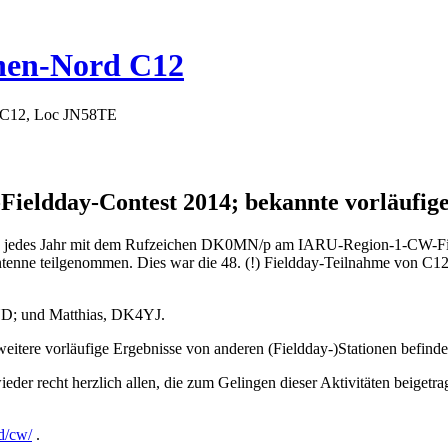
hen-Nord C12
 C12, Loc JN58TE
eldday-Contest 2014; bekannte vorläufige 
e jedes Jahr mit dem Rufzeichen DK0MN/p am IARU-Region-1-CW-Fieldd
tenne teilgenommen. Dies war die 48. (!) Fieldday-Teilnahme von C12
D; und Matthias, DK4YJ.
tere vorläufige Ergebnisse von anderen (Fieldday-)Stationen befind
der recht herzlich allen, die zum Gelingen dieser Aktivitäten beigetr
fd/cw/
.