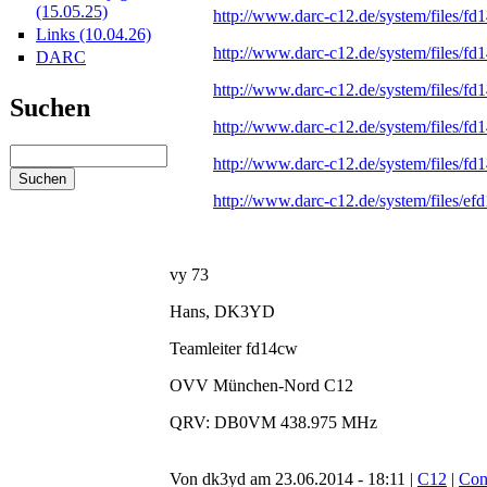
(15.05.25)
http://www.darc-c12.de/system/files/fd
Links (10.04.26)
http://www.darc-c12.de/system/files/fd
DARC
http://www.darc-c12.de/system/files/fd
Suchen
http://www.darc-c12.de/system/files/f
http://www.darc-c12.de/system/files/fd
http://www.darc-c12.de/system/files/ef
vy 73
Hans, DK3YD
Teamleiter fd14cw
OVV München-Nord C12
QRV: DB0VM 438.975 MHz
Von dk3yd am 23.06.2014 - 18:11 |
C12
|
Con