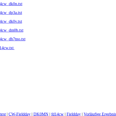
14cw_dk0n.txt
14cw_dp3a.txt
14cw_dk0v.txt
d14cw_dm0b.txt
14cw_dh7tno.txt
d14cw.txt
test
|
CW-Fieldday
|
DK0MN
|
fd14cw
|
Fieldday
|
Vorläufige Ergebni