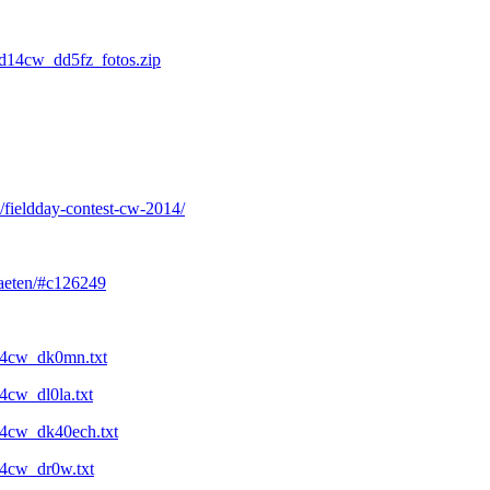
14cw_dd5fz_fotos.zip
e/fieldday-contest-cw-2014/
itaeten/#c126249
d14cw_dk0mn.txt
14cw_dl0la.txt
d14cw_dk40ech.txt
14cw_dr0w.txt