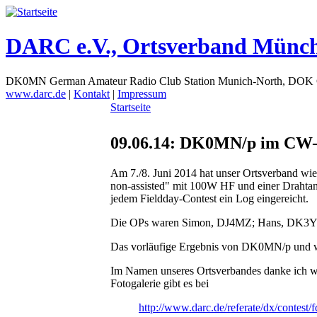
DARC e.V., Ortsverband Münc
DK0MN German Amateur Radio Club Station Munich-North, DOK
www.darc.de
|
Kontakt
|
Impressum
Startseite
09.06.14: DK0MN/p im CW-Fi
Am 7./8. Juni 2014 hat unser Ortsverband wi
non-assisted" mit 100W HF und einer Drahtan
jedem Fieldday-Contest ein Log eingereicht.
Die OPs waren Simon, DJ4MZ; Hans, DK3Y
Das vorläufige Ergebnis von DK0MN/p und wei
Im Namen unseres Ortsverbandes danke ich wie
Fotogalerie gibt es bei
http://www.darc.de/referate/dx/contest/