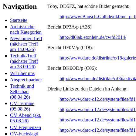
Navigation
Toby, DD5FZ, hat schöne Bilder gemacht:
http://www.Bausch-Gall.de/
dk0mn_p_fd
Startseite
Archivsuche
Bericht DP3A/p (A36):
nach Kategorien
http://dl6iak.etonlein.de/cwfd2014/
Newcomer-Treff
(nächster Treff
Bericht DF0M/p (C18):
am 14.09.26)
Technik-Treff
http://www.darc.de/distrikte/c/18/galeri
(nächster Treff
am 28.09.26)
Bericht DK0OD/p (C06):
Wir über uns
http://www.darc.de/distrikte/c/06/aktiv
Ansprechpartner
Technik und
Direkte Links zu den Dateien im Anhang:
Selbstbau
(08.04.26)
http://www.darc-c12.de/system/files/f
OV-Termine
(05.08.26)
http://www.darc-c12.de/system/files/fd
OV-Abend (akt.
http://www.darc-c12.de/system/files/f
05.08.26)
OV-Frequenzen
http://www.darc-c12.de/system/files/fd
OV-Fuchsjagd