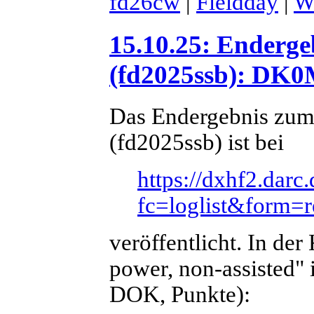
fd26cw
|
Fieldday
|
We
15.10.25: Enderge
(fd2025ssb): DK0M
Das Endergebnis zum
(fd2025ssb) ist bei
https://dxhf2.darc
fc=loglist&form=
veröffentlicht. In der
power, non-assisted" 
DOK, Punkte):