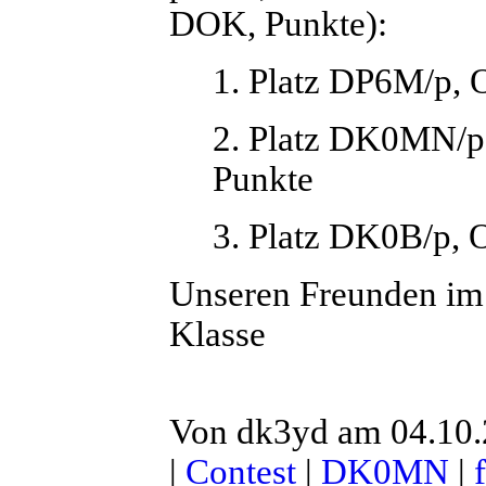
DOK, Punkte):
1. Platz DP6M/p, 
2. Platz DK0MN/
Punkte
3. Platz DK0B/p,
Unseren Freunden im
Klasse
Von dk3yd am 04.10.
|
Contest
|
DK0MN
|