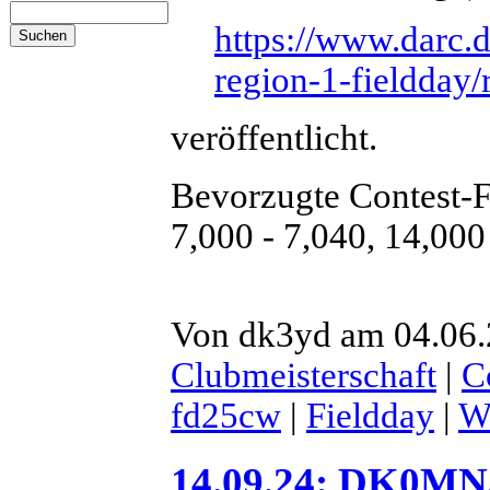
https://www.darc.d
region-1-fieldday/
veröffentlicht.
Bevorzugte Contest-
7,000 - 7,040, 14,000
Von dk3yd am 04.06.2
Clubmeisterschaft
|
C
fd25cw
|
Fieldday
|
We
14.09.24: DK0MN/