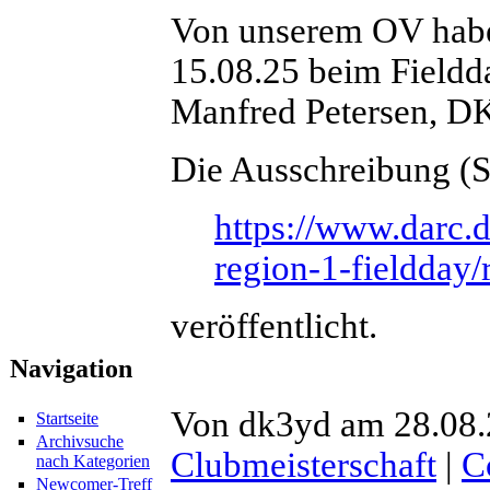
Von unserem OV hab
15.08.25 beim Fieldd
Manfred Petersen, D
Die Ausschreibung (St
https://www.darc.d
region-1-fieldday/
veröffentlicht.
Navigation
Von dk3yd am 28.08.2
Startseite
Archivsuche
Clubmeisterschaft
|
C
nach Kategorien
Newcomer-Treff