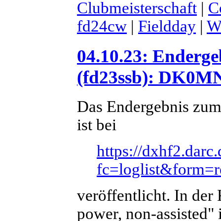
Clubmeisterschaft
|
C
fd24cw
|
Fieldday
|
We
04.10.23: Enderge
(fd23ssb): DK0MN/
Das Endergebnis zum
ist bei
https://dxhf2.darc
fc=loglist&form=
veröffentlicht. In der
power, non-assisted" 