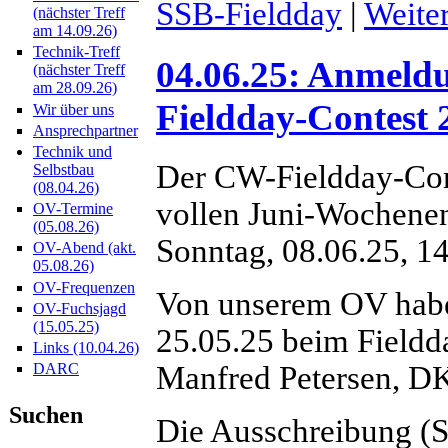
SSB-Fieldday
|
Weite
(nächster Treff
am 14.09.26)
Technik-Treff
04.06.25: Anmel
(nächster Treff
am 28.09.26)
Fieldday-Contest 
Wir über uns
Ansprechpartner
Technik und
Der CW-Fieldday-Con
Selbstbau
(08.04.26)
vollen Juni-Wochenen
OV-Termine
(05.08.26)
Sonntag, 08.06.25, 14
OV-Abend (akt.
05.08.26)
OV-Frequenzen
Von unserem OV hab
OV-Fuchsjagd
(15.05.25)
25.05.25 beim Fieldd
Links (10.04.26)
Manfred Petersen, D
DARC
Suchen
Die Ausschreibung (St