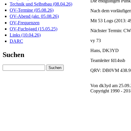
Die endgültigen Pun
Technik und Selbstbau (08.04.26)
OV-Termine (05.08.26)
Nach dem vorläufigen
OV-Abend (akt. 05.08.26)
Mit 53 Logs (2013: 49
OV-Frequenzen
OV-Fuchsjagd (15.05.25)
Nächster Termin: CW-
Links (10.04.26)
vy 73
DARC
Hans, DK3YD
Suchen
Teamleiter fd14ssb
QRV: DB0VM 438.9
Von dk3yd am 25.09.2
Copyright 1990 - 20