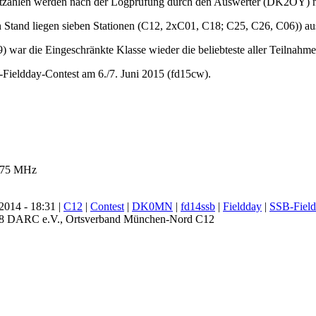
ktzahlen werden nach der Logprüfung durch den Auswerter (DK2OY) 
 Stand liegen sieben Stationen (C12, 2xC01, C18; C25, C26, C06)) aus
) war die Eingeschränkte Klasse wieder die beliebteste aller Teilnahme
Fieldday-Contest am 6./7. Juni 2015 (fd15cw).
75 MHz
014 - 18:31 |
C12
|
Contest
|
DK0MN
|
fd14ssb
|
Fieldday
|
SSB-Fiel
18 DARC e.V., Ortsverband München-Nord C12