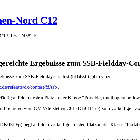
hen-Nord C12
 C12, Loc JN58TE
ngereichte Ergebnisse zum SSB-Fieldday-Con
ebnisse zum SSB-Fieldday-Contest (fd14ssb) gibt es bei
.de/referate/dx/contest/fd/ssb
.
rläufig auf dem
ersten
Platz in der Klasse "Portable, multi operator, lo
ren Freunden vom OV Vaterstetten C01 (DB0HY/p) zum vorläufigen zw
0ED/p) liegt auf dem vorläufigen ersten Platz in der Klasse "Portable