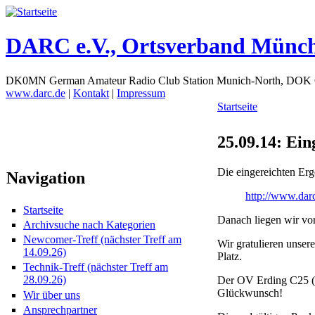
DARC e.V., Ortsverband Münc
DK0MN German Amateur Radio Club Station Munich-North, DOK
www.darc.de
|
Kontakt
|
Impressum
Startseite
25.09.14: Ei
Die eingereichten Erg
Navigation
http://www.darc
Startseite
Danach liegen wir vo
Archivsuche nach Kategorien
Newcomer-Treff (nächster Treff am
Wir gratulieren unse
14.09.26)
Platz.
Technik-Treff (nächster Treff am
28.09.26)
Der OV Erding C25 (DK
Glückwunsch!
Wir über uns
Ansprechpartner