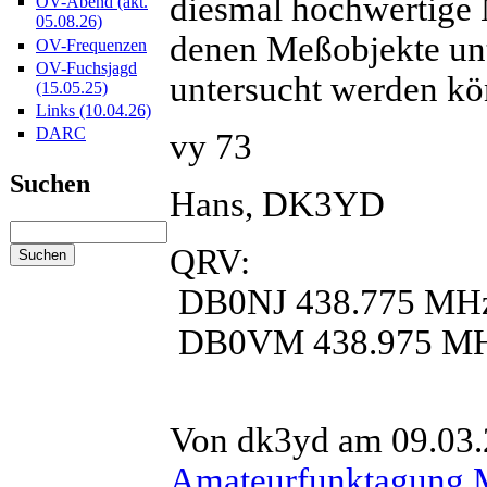
diesmal hochwertige 
OV-Abend (akt.
05.08.26)
denen Meßobjekte unt
OV-Frequenzen
OV-Fuchsjagd
untersucht werden kö
(15.05.25)
Links (10.04.26)
DARC
vy 73
Suchen
Hans, DK3YD
QRV:
DB0NJ 438.775 MH
DB0VM 438.975 M
Von dk3yd am 09.03.2
Amateurfunktagung