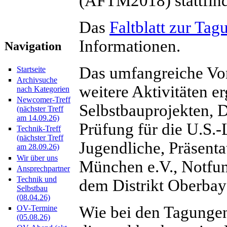
(AFTM2018) stattfin
Das
Faltblatt zur Tag
Informationen.
Navigation
Das umfangreiche Vo
Startseite
Archivsuche
weitere Aktivitäten e
nach Kategorien
Newcomer-Treff
Selbstbauprojekten,
(nächster Treff
am 14.09.26)
Prüfung für die U.S.-
Technik-Treff
(nächster Treff
Jugendliche, Präsent
am 28.09.26)
Wir über uns
München e.V., Notfun
Ansprechpartner
Technik und
dem Distrikt Oberbay
Selbstbau
(08.04.26)
Wie bei den Tagungen
OV-Termine
(05.08.26)