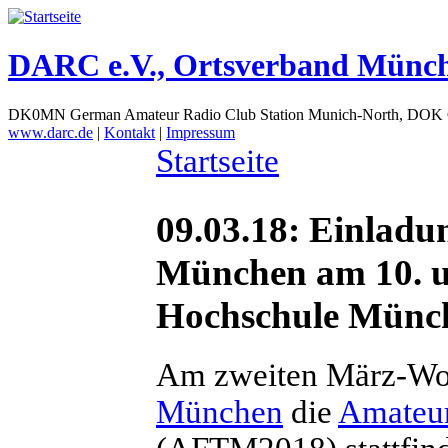
DARC e.V., Ortsverband Münc
DK0MN German Amateur Radio Club Station Munich-North, DOK
www.darc.de
|
Kontakt
|
Impressum
Startseite
09.03.18: Einlad
München am 10. u
Hochschule Münc
Am zweiten März-Wo
München
die
Amateu