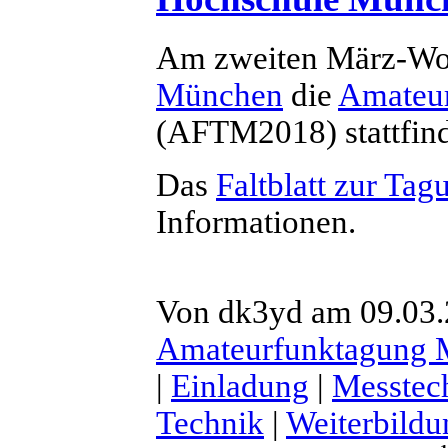
Am zweiten März-Wo
München
die
Amateu
(AFTM2018) stattfin
Das
Faltblatt zur Tag
Informationen.
Von dk3yd am 09.03.2
Amateurfunktagung
|
Einladung
|
Messtec
Technik
|
Weiterbildu