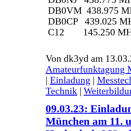
DB0VM 438.975 M
DB0CP 439.025 M
C12 145.250 M
Von dk3yd am 13.03.2
Amateurfunktagung
|
Einladung
|
Messtec
Technik
|
Weiterbildu
09.03.23: Einlad
München am 11. u