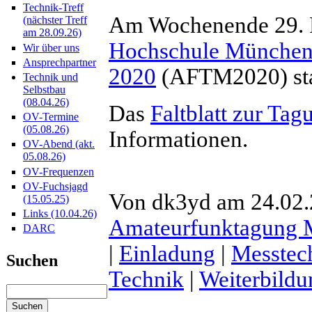
Technik-Treff
Am Wochenende 29. Fe
(nächster Treff
am 28.09.26)
Hochschule Münche
Wir über uns
Ansprechpartner
2020
(AFTM2020) sta
Technik und
Selbstbau
(08.04.26)
Das
Faltblatt zur Tag
OV-Termine
(05.08.26)
Informationen.
OV-Abend (akt.
05.08.26)
OV-Frequenzen
OV-Fuchsjagd
Von dk3yd am 24.02.2
(15.05.25)
Links (10.04.26)
Amateurfunktagung
DARC
|
Einladung
|
Messtec
Suchen
Technik
|
Weiterbildu