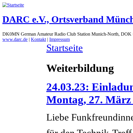
DARC e.V., Ortsverband Münc
DK0MN German Amateur Radio Club Station Munich-North, DOK
www.darc.de
|
Kontakt
|
Impressum
Startseite
Weiterbildung
24.03.23: Einladu
Montag, 27. März
Liebe Funkfreundinn
für den Technik-Tre