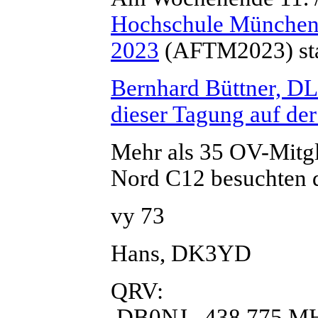
Hochschule Münche
2023
(AFTM2023) sta
Bernhard Büttner, DL
dieser Tagung auf der
Mehr als 35 OV-Mitg
Nord C12 besuchten 
vy 73
Hans, DK3YD
QRV:
DB0NJ 438.775 M