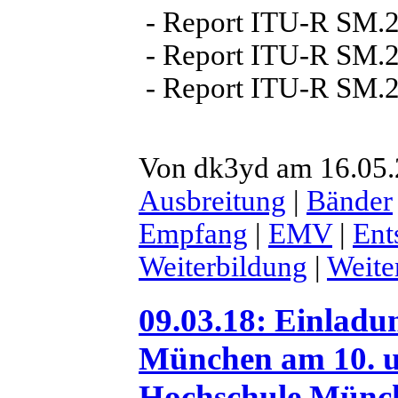
- Report ITU-R SM.
- Report ITU-R SM.
- Report ITU-R SM.
Von dk3yd am 16.05.2
Ausbreitung
|
Bänder
Empfang
|
EMV
|
Ent
Weiterbildung
|
Weite
09.03.18: Einlad
München am 10. u
Hochschule Münc