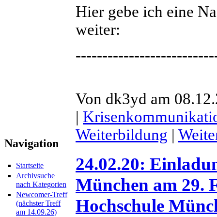
Hier gebe ich eine N
weiter:
--------------------------
Von dk3yd am 08.12.2
|
Krisenkommunikati
Weiterbildung
|
Weite
Navigation
24.02.20: Einlad
Startseite
Archivsuche
München am 29. F
nach Kategorien
Newcomer-Treff
Hochschule Münc
(nächster Treff
am 14.09.26)