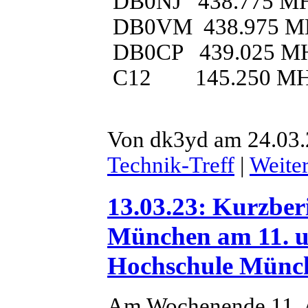
DB0NJ 438.775 M
DB0VM 438.975 M
DB0CP 439.025 M
C12 145.250 M
Von dk3yd am 24.03.
Technik-Treff
|
Weite
13.03.23: Kurzbe
München am 11. u
Hochschule Münc
Am Wochenende 11. /