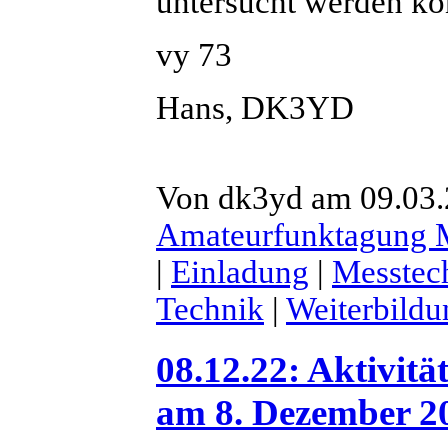
untersucht werden kö
vy 73
Hans, DK3YD
Von dk3yd am 09.03.2
Amateurfunktagung
|
Einladung
|
Messtec
Technik
|
Weiterbildu
08.12.22: Aktivit
am 8. Dezember 2