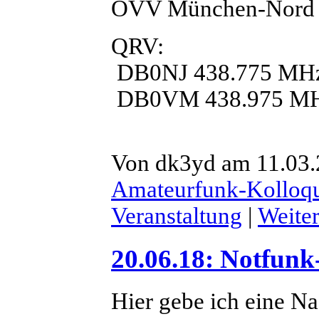
OVV München-Nord
QRV:
DB0NJ 438.775 MH
DB0VM 438.975 M
Von dk3yd am 11.03.2
Amateurfunk-Kolloq
Veranstaltung
|
Weite
20.06.18: Notfunk
Hier gebe ich eine N