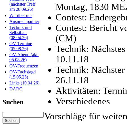
Montag, 1830 ME
(nächster Treff
am 28.09.26)
Contest: Endergeb
Wir über uns
Ansprechpartner
Contest: Bericht 
Technik und
Selbstbau
(CM)
(08.04.26)
OV-Termine
Technik: Nächste
(05.08.26)
OV-Abend (akt.
10.11.18
05.08.26)
OV-Frequenzen
Technik: Nächste
OV-Fuchsjagd
(15.05.25)
26.11.18
Links (10.04.26)
Aktivitäten: Term
DARC
Verschiedenes
Suchen
Vorschläge für weite