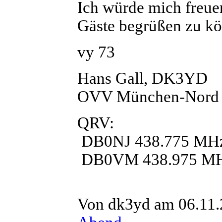
Ich würde mich freue
Gäste begrüßen zu k
vy 73
Hans Gall, DK3YD
OVV München-Nord
QRV:
DB0NJ 438.775 MH
DB0VM 438.975 M
Von dk3yd am 06.11.2