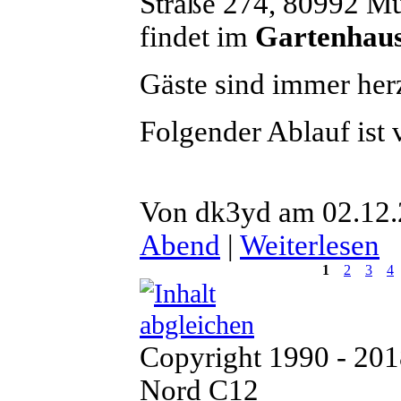
Straße 274, 80992 M
findet im
Gartenhau
Gäste sind immer her
Folgender Ablauf ist 
Von dk3yd am 02.12.
Abend
|
Weiterlesen
1
2
3
4
Copyright 1990 - 20
Nord C12