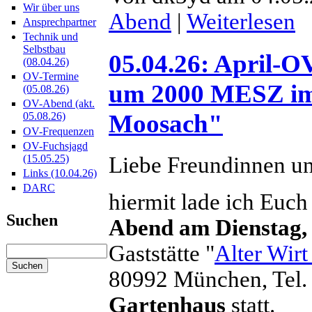
Wir über uns
Abend
|
Weiterlesen
Ansprechpartner
Technik und
Selbstbau
05.04.26: April-O
(08.04.26)
OV-Termine
um 2000 MESZ im
(05.08.26)
OV-Abend (akt.
Moosach"
05.08.26)
OV-Frequenzen
OV-Fuchsjagd
Liebe Freundinnen u
(15.05.25)
Links (10.04.26)
DARC
hiermit lade ich Euch
Suchen
Abend am Dienstag,
Gaststätte "
Alter Wir
80992 München, Tel.
Gartenhaus
statt.