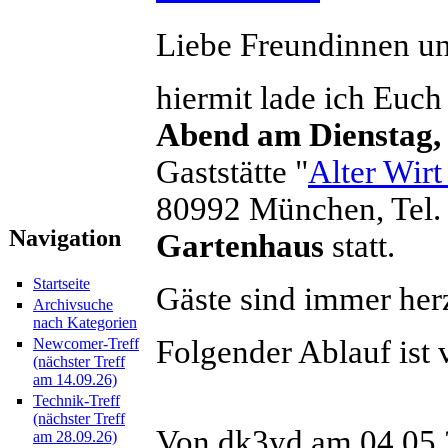
Liebe Freundinnen u
hiermit lade ich Euch
Abend am Dienstag,
Gaststätte "
Alter Wir
80992 München, Tel.
Navigation
Gartenhaus
statt.
Startseite
Gäste sind immer her
Archivsuche
nach Kategorien
Folgender Ablauf ist 
Newcomer-Treff
(nächster Treff
am 14.09.26)
Technik-Treff
(nächster Treff
Von dk3yd am 04.05.
am 28.09.26)