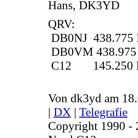
Hans, DK3YD
QRV:
DB0NJ 438.775
DB0VM 438.975
C12 145.250
Von dk3yd am 18.
|
DX
|
Telegrafie
Copyright 1990 -