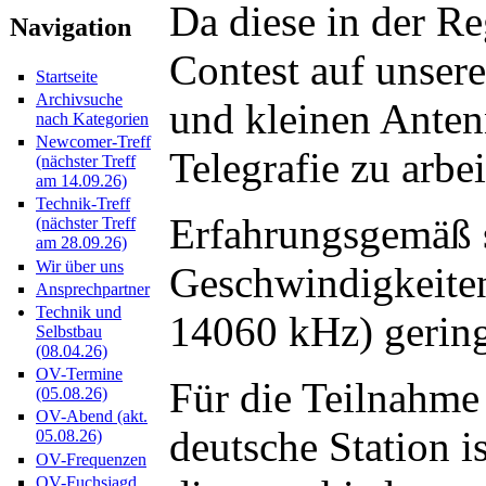
Da diese in der Re
Navigation
Contest auf unsere
Startseite
Archivsuche
und kleinen Anten
nach Kategorien
Newcomer-Treff
Telegrafie zu arbei
(nächster Treff
am 14.09.26)
Technik-Treff
Erfahrungsgemäß 
(nächster Treff
am 28.09.26)
Wir über uns
Geschwindigkeite
Ansprechpartner
Technik und
14060 kHz) gering
Selbstbau
(08.04.26)
OV-Termine
Für die Teilnahme
(05.08.26)
OV-Abend (akt.
deutsche Station i
05.08.26)
OV-Frequenzen
OV-Fuchsjagd