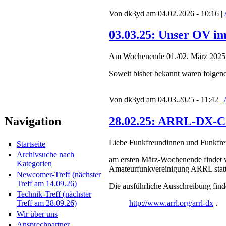
Von dk3yd am 04.02.2026 - 10:16 |
03.03.25: Unser OV i
Am Wochenende 01./02. März 2025 f
Soweit bisher bekannt waren folgen
Von dk3yd am 04.03.2025 - 11:42 |
Navigation
28.02.25: ARRL-DX-Co
Liebe Funkfreundinnen und Funkfre
Startseite
Archivsuche nach
am ersten März-Wochenende findet 
Kategorien
Amateurfunkvereinigung ARRL stat
Newcomer-Treff (nächster
Treff am 14.09.26)
Die ausführliche Ausschreibung finde
Technik-Treff (nächster
http://www.arrl.org/arrl-dx
.
Treff am 28.09.26)
Wir über uns
Ansprechpartner