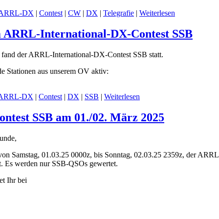
ARRL-DX
|
Contest
|
CW
|
DX
|
Telegrafie
|
Weiterlesen
m ARRL-International-DX-Contest SSB
and der ARRL-International-DX-Contest SSB statt.
de Stationen aus unserem OV aktiv:
ARRL-DX
|
Contest
|
DX
|
SSB
|
Weiterlesen
ntest SSB am 01./02. März 2025
unde,
von Samstag, 01.03.25 0000z, bis Sonntag, 02.03.25 2359z, der ARRL
t. Es werden nur SSB-QSOs gewertet.
t Ihr bei