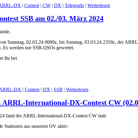
ARRL-DX
|
Contest
|
CW
|
DX
|
Telegrafie
|
Weiterlesen
ntest SSB am 02./03. März 2024
unde,
von Samstag, 02.03.24 0000z, bis Sonntag, 03.03.24 2359z, der ARRL
t. Es werden nur SSB-QSOs gewertet.
t Ihr bei
ARRL-DX
|
Contest
|
DX
|
SSB
|
Weiterlesen
m ARRL-International-DX-Contest CW (02.0
4 fand der ARRL-International-DX-Contest CW statt.
de Stationen aus unserem OV aktiv: