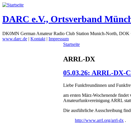
DARC e.V., Ortsverband Münc
DK0MN German Amateur Radio Club Station Munich-North, DOK
www.darc.de
|
Kontakt
|
Impressum
Startseite
ARRL-DX
05.03.26: ARRL-DX-Co
Liebe Funkfreundinnen und Funkfre
am ersten März-Wochenende findet 
Amateurfunkvereinigung ARRL stat
Die ausführliche Ausschreibung finde
http://www.arrl.org/arrl-dx
.