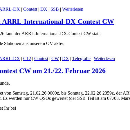
ARRL-DX
|
Contest
|
DX
|
SSB
|
Weiterlesen
m ARRL-International-DX-Contest CW
6 fand der ARRL-International-DX-Contest CW statt.
de Stationen aus unserem OV aktiv:
ARRL-DX
|
C12
|
Contest
|
CW
|
DX
|
Telegrafie
|
Weiterlesen
ntest CW am 21./22. Februar 2026
unde,
et von Samstag, 21.02.26 0000z, bis Sonntag, 22.02.26 2359z, der A
. Es werden nur CW-QSOs gewertet (der SSB-Teil ist am 07./08. März
t Ihr bei