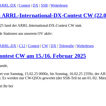
ARRL-DX
|
Contest
|
DX
|
SSB
|
Weiterlesen
m ARRL-International-DX-Contest CW (22.0
5 fand der ARRL-International-DX-Contest CW statt.
de Stationen aus unserem OV aktiv:
ARRL-DX
|
C12
|
Contest
|
CW
|
DX
|
Telegrafie
|
Weiterlesen
ntest CW am 15./16. Februar 2025
unde,
et von Samstag, 15.02.25 0000z, bis Sonntag, 16.02.25 2359z, der A
. Es werden nur CW-QSOs gewertet (der SSB-Teil ist am 01./02. März
t Ihr bei