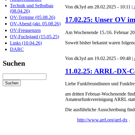
Technik und Selbstbau
Von dk3yd am 28.02.2025 - 10:11 |
(08.04.26)
OV-Termine (05.08.26)
17.02.25: Unser OV i
OV-Abend (akt. 05.08.26)
OV-Frequenzen
Am Wochenende 15./16. Februar 202
OV-Fuchsjagd (15.05.25)
Soweit bisher bekannt waren folgen
Links (10.04.26)
DARC
Von dk3yd am 19.02.2025 - 09:48 |
Suchen
11.02.25: ARRL-DX-Co
Liebe Funkfreundinnen und Funkfre
am dritten Februar-Wochenende find
Amateurfunkvereinigung ARRL statt
Die ausführliche Ausschreibung finde
http://www.arrl.org/arrl-dx
.