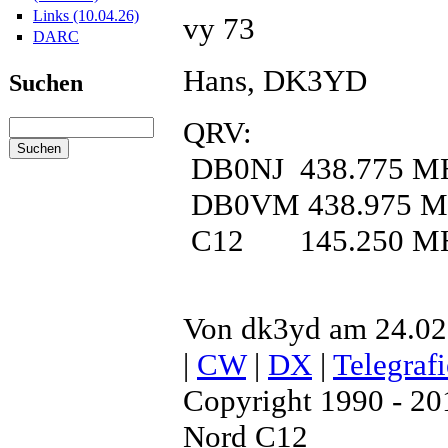
Links (10.04.26)
vy 73
DARC
Hans, DK3YD
Suchen
QRV:
DB0NJ 438.775 M
DB0VM 438.975 
C12 145.250 M
Von dk3yd am 24.02.
|
CW
|
DX
|
Telegrafi
Copyright 1990 - 2
Nord C12