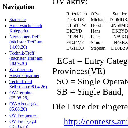
OV aktiv:
Navigation
Rufzeichen
OPs
Standort
DJ0MDR
Michael
DJ0MDR/
Startseite
DL6NDW
Horst
JN58M
Archivsuche nach
Kategorien
DK3YD
Hans
DK3YD
DL2NBU
Peter
JN59K
Newcomer-Treff
(nächster Treff am
F/DJ4MZ
Simon
JN48B
14.09.26)
DG1HXJ
Stephan
DL0BZ
Technik-Treff
ECat = Entry Catego
(nächster Treff am
28.09.26)
Provinces(VE)
Wir über uns
Ansprechpartner
SO = Single Operato
Technik und
Selbstbau (08.04.26)
SB = Single Band, 
OV-Termine
(05.08.26)
Die Liste der eingere
OV-Abend (akt.
05.08.26)
OV-Frequenzen
http://contests.ar
OV-Fuchsjagd
(15.05.25)