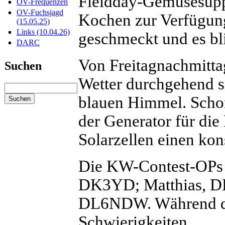
Fieldday-Gemüsesupp
OV-Frequenzen
OV-Fuchsjagd
Kochen zur Verfügung
(15.05.25)
Links (10.04.26)
geschmeckt und es bli
DARC
Von Freitagnachmitta
Suchen
Wetter durchgehend s
blauen Himmel. Scho
der Generator für die
Solarzellen einen kon
Die KW-Contest-OPs
DK3YD; Matthias, DK
DL6NDW. Während des
Schwierigkeiten.