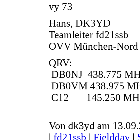
vy 73
Hans, DK3YD
Teamleiter fd21ssb
OVV München-Nord
QRV:
DB0NJ 438.775 MH
DB0VM 438.975 M
C12 145.250 MH
Von dk3yd am 13.09.
|
fd21ssb
|
Fieldday
|