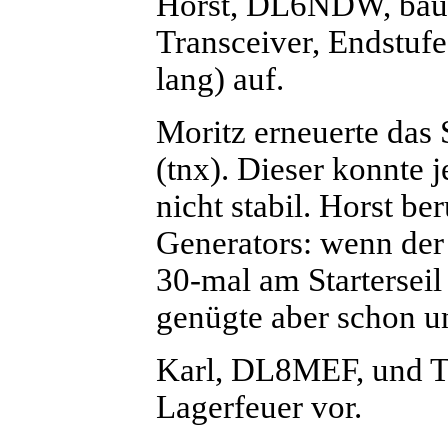
Horst, DL6NDW, baute
Transceiver, Endstuf
lang) auf.
Moritz erneuerte das 
(tnx). Dieser konnte j
nicht stabil. Horst 
Generators: wenn der
30-mal am Startersei
genügte aber schon 
Karl, DL8MEF, und To
Lagerfeuer vor.