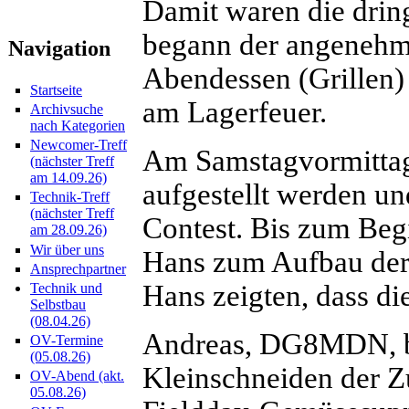
Damit waren die drin
begann der angenehme
Navigation
Abendessen (Grillen)
Startseite
am Lagerfeuer.
Archivsuche
nach Kategorien
Newcomer-Treff
Am Samstagvormittag
(nächster Treff
am 14.09.26)
aufgestellt werden u
Technik-Treff
(nächster Treff
Contest. Bis zum Be
am 28.09.26)
Wir über uns
Hans zum Aufbau der
Ansprechpartner
Hans zeigten, dass die
Technik und
Selbstbau
(08.04.26)
Andreas, DG8MDN, be
OV-Termine
(05.08.26)
Kleinschneiden der Zu
OV-Abend (akt.
05.08.26)