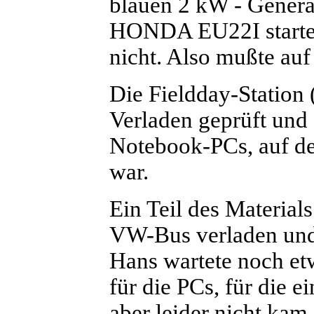
blauen 2 kW - Generat
HONDA EU22I startet
nicht. Also mußte auf
Die Fieldday-Station
Verladen geprüft und 
Notebook-PCs, auf den
war.
Ein Teil des Materia
VW-Bus verladen und P
Hans wartete noch et
für die PCs, für die
aber leider nicht ka