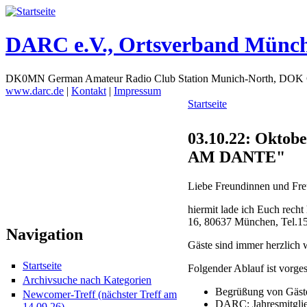
DARC e.V., Ortsverband Münc
DK0MN German Amateur Radio Club Station Munich-North, DOK
www.darc.de
|
Kontakt
|
Impressum
Startseite
03.10.22: Okto
AM DANTE"
Liebe Freundinnen und Fre
hiermit lade ich Euch recht
16, 80637 München, Tel.1
Navigation
Gäste sind immer herzlich
Startseite
Folgender Ablauf ist vorge
Archivsuche nach Kategorien
Begrüßung von Gäst
Newcomer-Treff (nächster Treff am
DARC: Jahresmitgli
14.09.26)