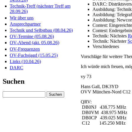
DARC: Distriktsver
Technik-Treff (nächster Treff am
Ausbildung: Technik
28.09.26)
Ausbildung: Telegraf
Wir über uns
Ausbildung: Newcom
Ansprechpartner
Contest: Eingereich
Technik und Selbstbau (08.04.26)
Contest: Endergebn
Technik: Nächstes
Re
OV-Termine (05.08.26)
Technik: Nächster
So
OV-Abend (akt. 05.08.26)
Verschiedenes
OV-Frequenzen
OV-Fuchsjagd (15.05.25)
Vorschläge für weitere The
Links (10.04.26)
Ich würde mich freuen, mö
DARC
vy 73
Suchen
Hans Gall, DK3YD
OVV München-Nord C12
QRV:
DB0NJ 438.775 MHz
DB0VM 438.975 MHz
DB0CP 439.025 MHz
C12 145.250 MHz