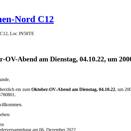
hen-Nord C12
 C12, Loc JN58TE
ber-OV-Abend am Dienstag, 04.10.22, um
unde,
 herzlich ein zum
Oktober-OV-Abend am Dienstag, 04.10.22
, um 2
5780801.
 willkommen.
sehen:
en
ederversammlung am 06. Dezember 2022