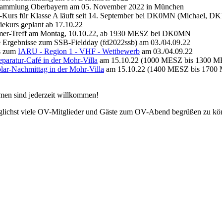
sammlung Oberbayern am 05. November 2022 in München
-Kurs für Klasse A läuft seit 14. September bei DK0MN (Michael, D
iekurs geplant ab 17.10.22
er-Treff am Montag, 10.10.22, ab 1930 MESZ bei DK0MN
te Ergebnisse zum SSB-Fieldday (fd2022ssb) am 03./04.09.22
is zum
IARU - Region 1 - VHF - Wettbewerb
am 03./04.09.22
paratur-Café in der Mohr-Villa
am 15.10.22 (1000 MESZ bis 1300 M
lar-Nachmittag in der Mohr-Villa
am 15.10.22 (1400 MESZ bis 1700
men sind jederzeit willkommen!
glichst viele OV-Mitglieder und Gäste zum OV-Abend begrüßen zu kö