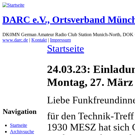
DARC e.V., Ortsverband Münc
DK0MN German Amateur Radio Club Station Munich-North, DOK
www.darc.de
|
Kontakt
|
Impressum
Startseite
24.03.23: Einladu
Montag, 27. März
Liebe Funkfreundinn
Navigation
für den Technik-Tre
1930 MESZ hat sich 
Startseite
Archivsuche