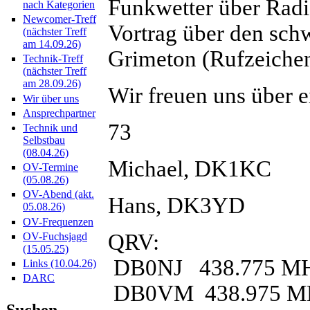
Funkwetter über Radio
nach Kategorien
Newcomer-Treff
Vortrag über den sch
(nächster Treff
am 14.09.26)
Grimeton (Rufzeiche
Technik-Treff
(nächster Treff
am 28.09.26)
Wir freuen uns über e
Wir über uns
Ansprechpartner
73
Technik und
Selbstbau
(08.04.26)
Michael, DK1KC
OV-Termine
(05.08.26)
OV-Abend (akt.
Hans, DK3YD
05.08.26)
OV-Frequenzen
QRV:
OV-Fuchsjagd
(15.05.25)
DB0NJ 438.775 M
Links (10.04.26)
DARC
DB0VM 438.975 M