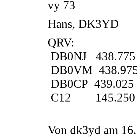
vy 73
Hans, DK3YD
QRV:
DB0NJ 438.775
DB0VM 438.97
DB0CP 439.025
C12 145.250
Von dk3yd am 16.