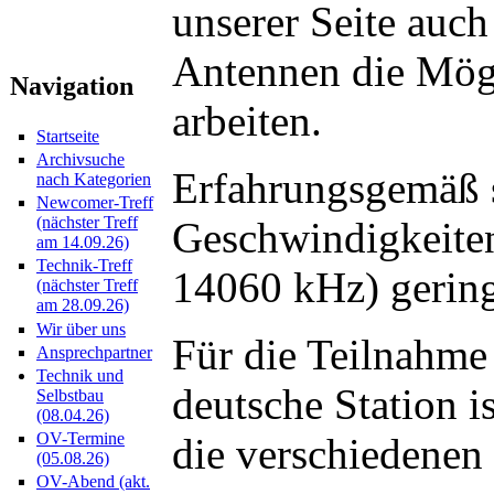
unserer Seite auch
Antennen die Mögl
Navigation
arbeiten.
Startseite
Archivsuche
Erfahrungsgemäß 
nach Kategorien
Newcomer-Treff
(nächster Treff
Geschwindigkeite
am 14.09.26)
Technik-Treff
14060 kHz) gering
(nächster Treff
am 28.09.26)
Wir über uns
Für die Teilnahme
Ansprechpartner
Technik und
deutsche Station i
Selbstbau
(08.04.26)
OV-Termine
die verschiedenen
(05.08.26)
OV-Abend (akt.