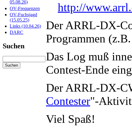
05.08.26)
http://www.arrl
OV-Frequenzen
OV-Fuchsjagd
(15.05.25)
Der ARRL-DX-Conte
Links (10.04.26)
DARC
Programmen (z.B
Suchen
Das Log muß inner
Contest-Ende eing
Der ARRL-DX-CW-C
Contester
"-Aktivi
Viel Spaß!