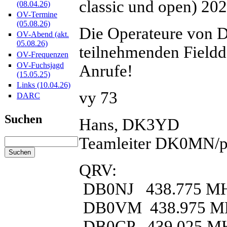
classic und open) 202
(08.04.26)
OV-Termine
(05.08.26)
Die Operateure von 
OV-Abend (akt.
05.08.26)
teilnehmenden Fieldd
OV-Frequenzen
OV-Fuchsjagd
Anrufe!
(15.05.25)
Links (10.04.26)
vy 73
DARC
Suchen
Hans, DK3YD
Teamleiter DK0MN/
QRV:
DB0NJ 438.775 M
DB0VM 438.975 M
DB0CP 439.025 M