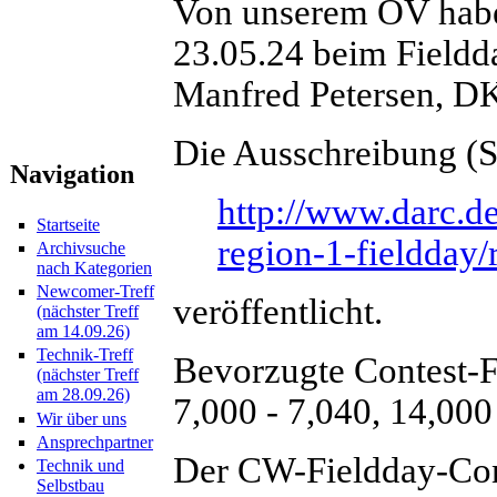
Von unserem OV hab
23.05.24 beim Fieldd
Manfred Petersen, D
Die Ausschreibung (St
Navigation
http://www.darc.de
Startseite
region-1-fieldday/
Archivsuche
nach Kategorien
Newcomer-Treff
veröffentlicht.
(nächster Treff
am 14.09.26)
Technik-Treff
Bevorzugte Contest-
(nächster Treff
am 28.09.26)
7,000 - 7,040, 14,000
Wir über uns
Ansprechpartner
Der CW-Fieldday-Cont
Technik und
Selbstbau