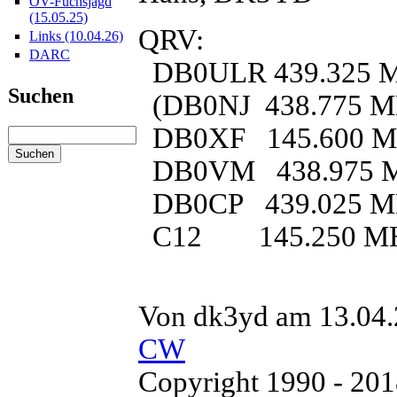
OV-Fuchsjagd
(15.05.25)
QRV:
Links (10.04.26)
DARC
DB0ULR 439.325 MH
Suchen
(DB0NJ 438.775 MHz,
DB0XF 145.600 
DB0VM 438.975 
DB0CP 439.025 
C12 145.250 M
Von dk3yd am 13.04.
CW
Copyright 1990 - 20