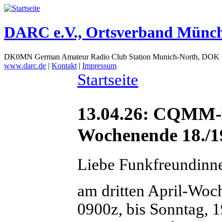
DARC e.V., Ortsverband Münc
DK0MN German Amateur Radio Club Station Munich-North, DOK
www.darc.de
|
Kontakt
|
Impressum
Startseite
13.04.26: CQMM-D
Wochenende 18./19
Liebe Funkfreundinn
am dritten April-Woc
0900z, bis Sonntag,