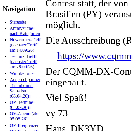
Contest statt, der von
Navigation
Brasilien (PY) veran
möglich.
Startseite
Archivsuche
nach Kategorien
Die Ausschreibung (Re
Newcomer-Treff
(nächster Treff
am 14.09.26)
https://www.cqmm
Technik-Treff
(nächster Treff
am 28.09.26)
Der CQMM-DX-Contes
Wir über uns
eingebaut.
Ansprechpartner
Technik und
Selbstbau
Viel Spaß!
(08.04.26)
OV-Termine
(05.08.26)
vy 73
OV-Abend (akt.
05.08.26)
OV-Frequenzen
Hans, DK3YD